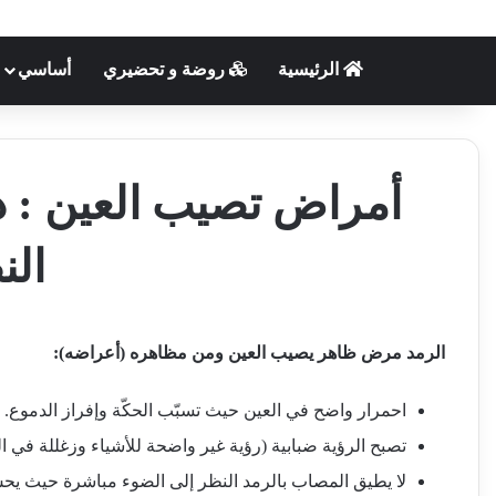
الرئيسية
روضة و تحضيري
أساسي
أمراض تصيب العين : دا
الن
الرمد مرض ظاهر يصيب العين ومن مظاهره (أعراضه):
احمرار واضح في العين حيث تسبّب الحكّة وإفراز الدموع.
تصبح الرؤية ضبابية (رؤية غير واضحة للأشياء وزغللة في ال
لا يطيق المصاب بالرمد النظر إلى الضوء مباشرة حيث يحس