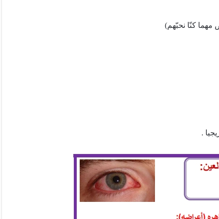
هما كنّا نحبّهم)