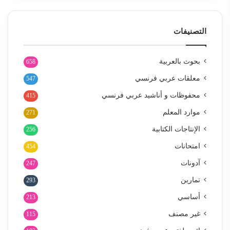
التصنيفات
بحوث بالعربية
658
معلقات عربي فرنسي
547
محفوظات و أناشيد عربي فرنسي
415
موارد المعلم
271
الإنتاجات الكتابية
256
امتحانات
454
آدونات
247
تمارين
293
أساسي
213
غير مصنف
115