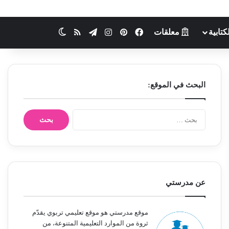
كتابية
معلقات
فيسبوك
بينتيريست
انستقرام
تيلقرام
ملخص الموقع RSS
الوضع المظلم
البحث في الموقع:
ا
ل
ب
ح
ث
ع
ن
عن مدرستي
:
موقع مدرستي هو موقع تعليمي تربوي يقدّم
ثروة من الموارد التعليمية المتنوعة، من