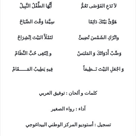
لاَ تَدَعِ الفَوْضَى تَعُمُّ أَيُّهَا الطِّفْلُ النَّبِيلْ
هَوِّئْ بَيْتَكَ دَائِمًا سِيَّمَا وَقْتَ الصَّبَاحْ
واتْرُكِ الشَمْسَ تُضِيئْ لتَمْلَأَ البَيْتَ اِنْشِرَاحْ
وَضِّبْ أَدَوَاتَكَ وَ المَلبَسْ و اِبْتَغِى حُبَّ النِّظَامْ
وَ اجْعَلِ البَيْتَ نَــظِيفاً فِيهِ يَطِيبُ المَـــــقَامْ
كلمات و ألحان : توفيق العربي
آداء : رواء الصغير
تسجيل : أستوديو المركز الوطني البيداغوجي