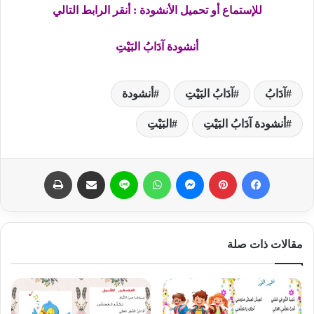
للإستماع أو تحميل الأنشودة : أنقر الرابط التالي
أنشودة آدَابُ البَيْتِ
آدَابُ
آدَابُ البَيْتِ
أنشودة
أنشودة آدَابُ البَيْتِ
البَيْتِ
فيسبوك
بينتيريست
ماسنجر
واتساب
لاين
مشاركة عبر البريد
طباعة
مقالات ذات صلة