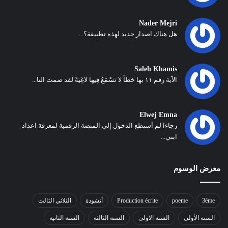
Nader Mejri
هل هناك اصدار جديد لهذه تطبيقة؟...
Saleh Khamis
الآية رقم ١١ بها خطأ لا تَسْمَعُ فِيها لاغِيَةً لقد ضمت التا...
Elwej Emna
رجاءا لم أستطع الدخول إلى المنصة الرقمية لمعرفة اعداد
ابني...
معرض الوسوم
3éme
poeme
Production écrite
أنشودة
الثلاثي الثالث
السنة الأولى
السنة الاولى
السنة الثالثة
السنة الثانية