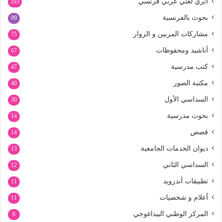
اثري لغتي عربي فرنسي
103
بحوث بالفرنسية
99
مشاركات المربين و الزوار
75
أناشيد ومحفوظات
67
كتب مدرسية
47
مكتبة الصور
40
السداسي الأول
30
بحوث مدرسية
14
قصص
14
ديوان الخدمات الجامعية
13
السداسي الثاني
12
تطبيقات أندرويد
11
أعلام و شخصيات
11
المركز الوطني البيداغوجي
8