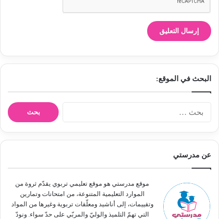
البحث في الموقع:
ا
ل
ب
ح
ث
عن مدرستي
ع
ن
:
موقع مدرستي هو موقع تعليمي تربوي يقدّم ثروة من
الموارد التعليمية المتنوعة، من امتحانات وتمارين
وتقييمات، إلى أناشيد ومعلّقات تربوية وغيرها من المواد
التي تهمّ التلميذ والوليّ والمربّي على حدّ سواء. ونودّ