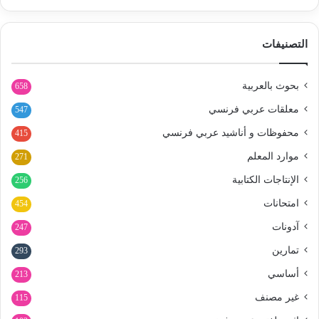
التصنيفات
بحوث بالعربية
658
معلقات عربي فرنسي
547
محفوظات و أناشيد عربي فرنسي
415
موارد المعلم
271
الإنتاجات الكتابية
256
امتحانات
454
آدونات
247
تمارين
293
أساسي
213
غير مصنف
115