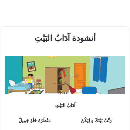
أنشودة آدَابُ البَيْتِ
آدَابُ البَيْتِ
رَتِّبْ بَيْتَكَ وَ لِيَكُنْ مَنْظَرُهُ حُلْوٌ جَمِيلْ