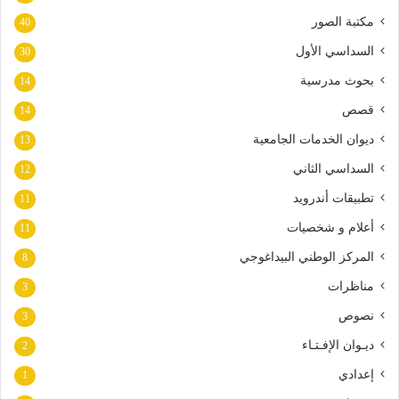
مكتبة الصور
40
السداسي الأول
30
بحوث مدرسية
14
قصص
14
ديوان الخدمات الجامعية
13
السداسي الثاني
12
تطبيقات أندرويد
11
أعلام و شخصيات
11
المركز الوطني البيداغوجي
8
مناظرات
3
نصوص
3
ديـوان الإفـتـاء
2
إعدادي
1