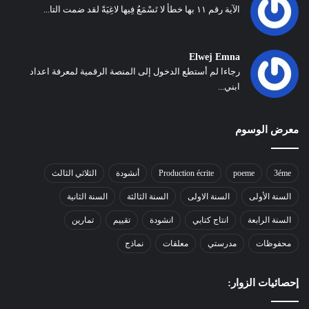
الآية رقم ١١ بها خطأ لا تَسْمَعُ فِيها لاغِيَةً لقد ضمت التا...
Elwej Emna
رجاءا لم أستطع الدخول إلى المنصة الرقمية لمعرفة اعداد
ابني...
معرض الوسوم
3éme
poeme
Production écrite
أنشودة
الثلاثي الثالث
السنة الأولى
السنة الاولى
السنة الثالثة
السنة الثانية
السنة الرابعة
انتاج كتابي
انشودة
تقييم
تمارين
محفوظات
مدرستي
معلقات
نماذج
إحصائيات الزوار: