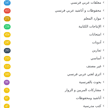
معلقات عربي فرنسي
547
محفوظات و أناشيد عربي فرنسي
415
موارد المعلم
271
الإنتاجات الكتابية
256
امتحانات
454
آدونات
247
تمارين
293
أساسي
213
غير مصنف
115
اثري لغتي عربي فرنسي
103
بحوث بالفرنسية
99
مشاركات المربين و الزوار
75
أناشيد ومحفوظات
67
كتب مدرسية
47