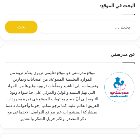
البحث في الموقع:
ا
ل
ب
ح
ث
عن مدرستي
ع
ن
:
موقع مدرستي هو موقع تعليمي تربوي يقدّم ثروة من
الموارد التعليمية المتنوعة، من امتحانات وتمارين
وتقييمات، إلى أناشيد ومعلّقات تربوية وغيرها من المواد
التي تهمّ التلميذ والوليّ والمربّي على حدّ سواء. ونودّ
التنويه إلى أنّ جميع محتويات الموقع هي ثمرة مجهودات
الفريق القائم عليه. كما نرجو منكم، إخوتنا وأخواتنا، دعمنا
بمشاركة المنشورات عبر مواقع التواصل الاجتماعي مع
ذكر المصدر، ولكم جزيل الشكر والتقدير.