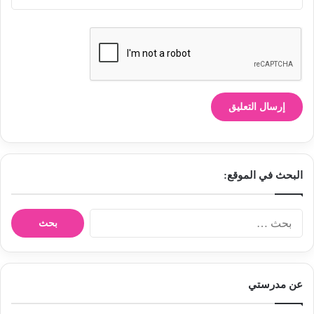
البحث في الموقع:
ا
ل
ب
ح
ث
عن مدرستي
ع
ن