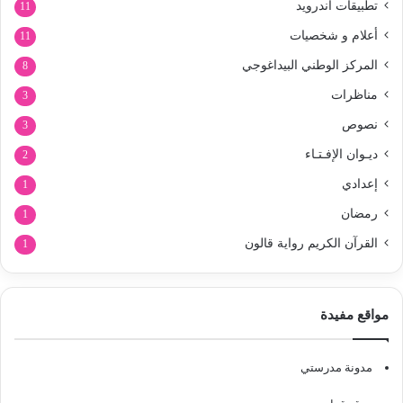
تطبيقات أندرويد
11
أعلام و شخصيات
11
المركز الوطني البيداغوجي
8
مناظرات
3
نصوص
3
ديـوان الإفـتـاء
2
إعدادي
1
رمضان
1
القرآن الكريم رواية قالون
1
مواقع مفيدة
مدونة مدرستي