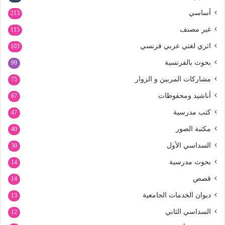
أساسي
213
غير مصنف
115
اثري لغتي عربي فرنسي
103
بحوث بالفرنسية
99
مشاركات المربين و الزوار
75
أناشيد ومحفوظات
67
كتب مدرسية
47
مكتبة الصور
40
السداسي الأول
30
بحوث مدرسية
14
قصص
14
ديوان الخدمات الجامعية
13
السداسي الثاني
12