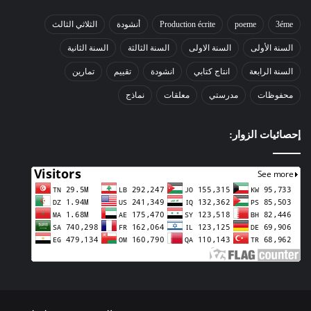
3éme
poeme
Production écrite
أنشودة
الثلاثي الثالث
السنة الأولى
السنة الاولى
السنة الثالثة
السنة الثانية
السنة الرابعة
انتاج كتابي
انشودة
تقييم
تمارين
محفوظات
مدرستي
معلقات
نماذج
إحصائيات الزوار: