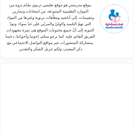
:
موقع مدرستي هو موقع تعليمي تربوي يقدّم ثروة من
الموارد التعليمية المتنوعة، من امتحانات وتمارين
وتقييمات، إلى أناشيد ومعلّقات تربوية وغيرها من المواد
التي تهمّ التلميذ والوليّ والمربّي على حدّ سواء. ونودّ
التنويه إلى أنّ جميع محتويات الموقع هي ثمرة مجهودات
الفريق القائم عليه. كما نرجو منكم، إخوتنا وأخواتنا، دعمنا
بمشاركة المنشورات عبر مواقع التواصل الاجتماعي مع
ذكر المصدر، ولكم جزيل الشكر والتقدير.