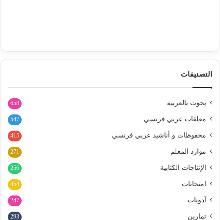
التصنيفات
بحوث بالعربية
658
معلقات عربي فرنسي
547
محفوظات و أناشيد عربي فرنسي
415
موارد المعلم
271
الإنتاجات الكتابية
256
امتحانات
454
آدونات
247
تمارين
293