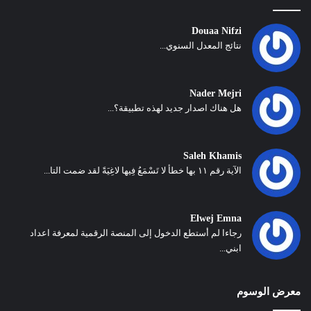
Douaa Nifzi
نتائج المعدل السنوي...
Nader Mejri
هل هناك اصدار جديد لهذه تطبيقة؟...
Saleh Khamis
الآية رقم ١١ بها خطأ لا تَسْمَعُ فِيها لاغِيَةً لقد ضمت التا...
Elwej Emna
رجاءا لم أستطع الدخول إلى المنصة الرقمية لمعرفة اعداد
ابني...
معرض الوسوم