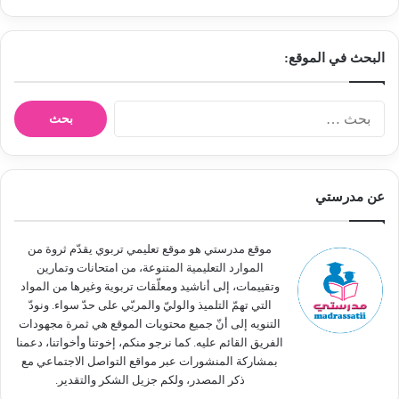
البحث في الموقع:
ا
ل
ب
ح
ث
عن مدرستي
ع
ن
:
موقع مدرستي هو موقع تعليمي تربوي يقدّم ثروة من
الموارد التعليمية المتنوعة، من امتحانات وتمارين
وتقييمات، إلى أناشيد ومعلّقات تربوية وغيرها من المواد
التي تهمّ التلميذ والوليّ والمربّي على حدّ سواء. ونودّ
التنويه إلى أنّ جميع محتويات الموقع هي ثمرة مجهودات
الفريق القائم عليه. كما نرجو منكم، إخوتنا وأخواتنا، دعمنا
بمشاركة المنشورات عبر مواقع التواصل الاجتماعي مع
ذكر المصدر، ولكم جزيل الشكر والتقدير.