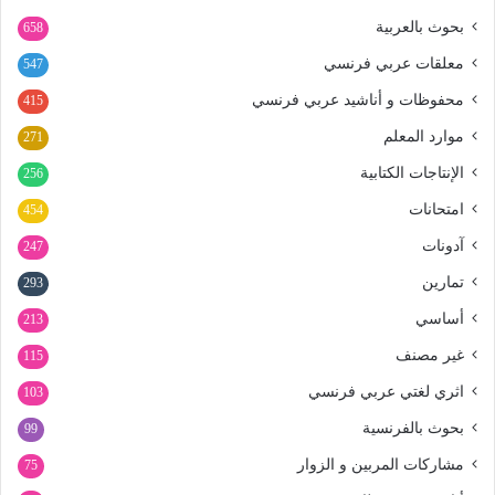
بحوث بالعربية
658
معلقات عربي فرنسي
547
محفوظات و أناشيد عربي فرنسي
415
موارد المعلم
271
الإنتاجات الكتابية
256
امتحانات
454
آدونات
247
تمارين
293
أساسي
213
غير مصنف
115
اثري لغتي عربي فرنسي
103
بحوث بالفرنسية
99
مشاركات المربين و الزوار
75