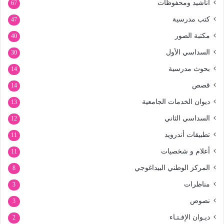
أناشيد ومحفوظات
67
كتب مدرسية
47
مكتبة الصور
40
السداسي الأول
30
بحوث مدرسية
14
قصص
14
ديوان الخدمات الجامعية
13
السداسي الثاني
12
تطبيقات أندرويد
11
أعلام و شخصيات
11
المركز الوطني البيداغوجي
8
مناظرات
3
نصوص
3
ديـوان الإفـتـاء
2