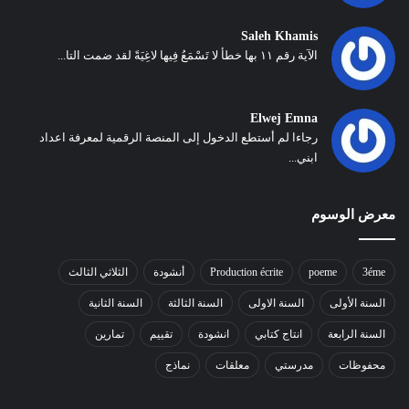
Saleh Khamis
الآية رقم ١١ بها خطأ لا تَسْمَعُ فِيها لاغِيَةً لقد ضمت التا...
Elwej Emna
رجاءا لم أستطع الدخول إلى المنصة الرقمية لمعرفة اعداد
ابني...
معرض الوسوم
3éme
poeme
Production écrite
أنشودة
الثلاثي الثالث
السنة الأولى
السنة الاولى
السنة الثالثة
السنة الثانية
السنة الرابعة
انتاج كتابي
انشودة
تقييم
تمارين
محفوظات
مدرستي
معلقات
نماذج