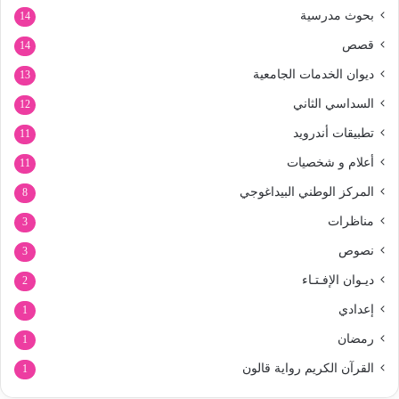
بحوث مدرسية
14
قصص
14
ديوان الخدمات الجامعية
13
السداسي الثاني
12
تطبيقات أندرويد
11
أعلام و شخصيات
11
المركز الوطني البيداغوجي
8
مناظرات
3
نصوص
3
ديـوان الإفـتـاء
2
إعدادي
1
رمضان
1
القرآن الكريم رواية قالون
1