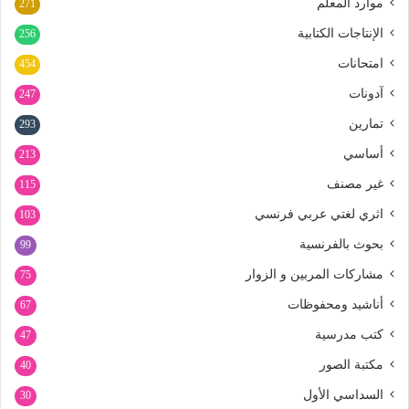
موارد المعلم
271
الإنتاجات الكتابية
256
امتحانات
454
آدونات
247
تمارين
293
أساسي
213
غير مصنف
115
اثري لغتي عربي فرنسي
103
بحوث بالفرنسية
99
مشاركات المربين و الزوار
75
أناشيد ومحفوظات
67
كتب مدرسية
47
مكتبة الصور
40
السداسي الأول
30