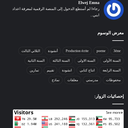
Elwej Emna
رجاءا لم أستطع الدخول إلى المنصة الرقمية لمعرفة اعداد
ابني...
معرض الوسوم
3éme
poeme
Production écrite
أنشودة
الثلاثي الثالث
السنة الأولى
السنة الاولى
السنة الثالثة
السنة الثانية
السنة الرابعة
انتاج كتابي
انشودة
تقييم
تمارين
محفوظات
مدرستي
معلقات
نماذج
إحصائيات الزوار: