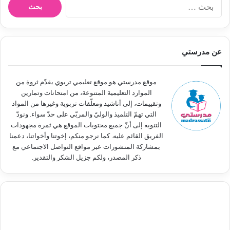
ا
ل
ب
ح
ث
عن مدرستي
ع
ن
:
موقع مدرستي هو موقع تعليمي تربوي يقدّم ثروة من
الموارد التعليمية المتنوعة، من امتحانات وتمارين
وتقييمات، إلى أناشيد ومعلّقات تربوية وغيرها من المواد
التي تهمّ التلميذ والوليّ والمربّي على حدّ سواء. ونودّ
التنويه إلى أنّ جميع محتويات الموقع هي ثمرة مجهودات
الفريق القائم عليه. كما نرجو منكم، إخوتنا وأخواتنا، دعمنا
بمشاركة المنشورات عبر مواقع التواصل الاجتماعي مع
ذكر المصدر، ولكم جزيل الشكر والتقدير.