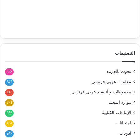
التصنيفات
بحوث بالعربية
658
معلقات عربي فرنسي
547
محفوظات و أناشيد عربي فرنسي
415
موارد المعلم
271
الإنتاجات الكتابية
256
امتحانات
454
آدونات
247