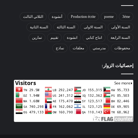
3éme
poeme
Production écrite
أنشودة
الثلاثي الثالث
السنة الأولى
السنة الاولى
السنة الثالثة
السنة الثانية
السنة الرابعة
انتاج كتابي
انشودة
تقييم
تمارين
محفوظات
مدرستي
معلقات
نماذج
إحصائيات الزوار: