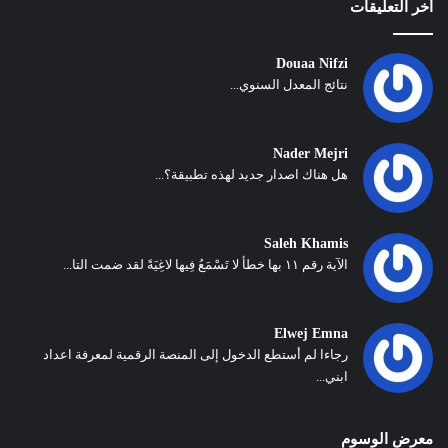
أخر التعليقات
Douaa Nifzi
نتائج المعدل السنوي...
Nader Mejri
هل هناك اصدار جديد لهذه تطبيقة؟...
Saleh Khamis
الآية رقم ١١ بها خطأ لا تَسْمَعُ فِيها لاغِيَةً لقد ضمت التا...
Elwej Emna
رجاءا لم أستطع الدخول إلى المنصة الرقمية لمعرفة اعداد
ابني...
معرض الوسوم