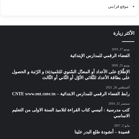
موقع قرايتي
الأكثر زيارة
يونيو 17, 2019
الفضاء الرقمي للمدارس الإبتدائية
يونيو 21, 2020
الإطّلاع على الأعداد أو المعدّل السّنوي للتلميذ(ة) و الرّتبة و الحصول
على بطاقة الأعداد للثّلاثي الأوّل أو الثّاني أو الثّالث
أغسطس 26, 2021
رابط الفضاء الرقمي للمدارس الابتدائية – CNTE www.ent.cnte.tn
سبتمبر 12, 2016
كتب مدرسية : أنيسي كتاب القراءة لتلاميذ السنة الاولى من التعليم
الاساسي
مايو 5, 2017
قصيدة – أنشودة طلع البدر علينا