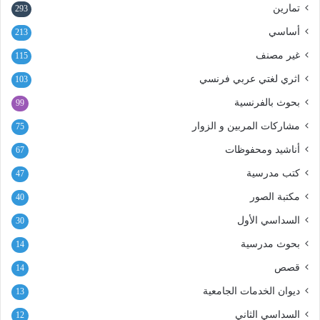
تمارين
293
أساسي
213
غير مصنف
115
اثري لغتي عربي فرنسي
103
بحوث بالفرنسية
99
مشاركات المربين و الزوار
75
أناشيد ومحفوظات
67
كتب مدرسية
47
مكتبة الصور
40
السداسي الأول
30
بحوث مدرسية
14
قصص
14
ديوان الخدمات الجامعية
13
السداسي الثاني
12