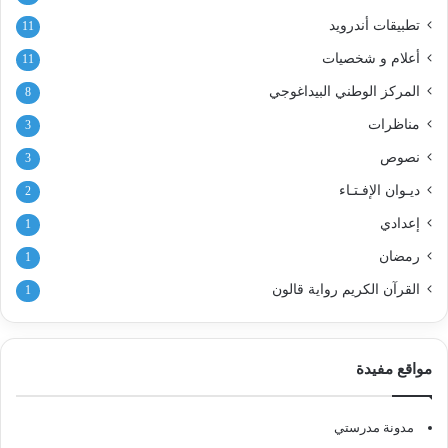
تطبيقات أندرويد
11
أعلام و شخصيات
11
المركز الوطني البيداغوجي
8
مناظرات
3
نصوص
3
ديـوان الإفـتـاء
2
إعدادي
1
رمضان
1
القرآن الكريم رواية قالون
1
مواقع مفيدة
مدونة مدرستي