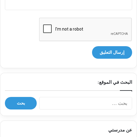
البحث في الموقع:
ا
ل
ب
ح
ث
عن مدرستي
ع