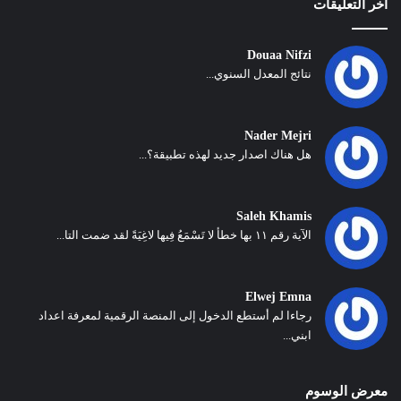
أخر التعليقات
Douaa Nifzi
نتائج المعدل السنوي...
Nader Mejri
هل هناك اصدار جديد لهذه تطبيقة؟...
Saleh Khamis
الآية رقم ١١ بها خطأ لا تَسْمَعُ فِيها لاغِيَةً لقد ضمت التا...
Elwej Emna
رجاءا لم أستطع الدخول إلى المنصة الرقمية لمعرفة اعداد
ابني...
معرض الوسوم