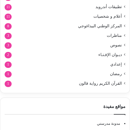
تطبيقات أندرويد
11
أعلام و شخصيات
11
المركز الوطني البيداغوجي
8
مناظرات
3
نصوص
3
ديـوان الإفـتـاء
2
إعدادي
1
رمضان
1
القرآن الكريم رواية قالون
1
مواقع مفيدة
مدونة مدرستي