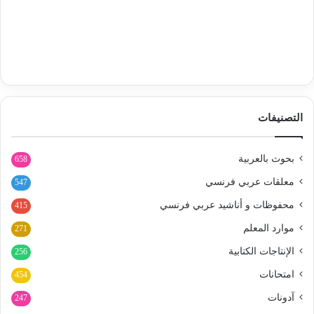
التصنيفات
بحوث بالعربية
658
معلقات عربي فرنسي
547
محفوظات و أناشيد عربي فرنسي
415
موارد المعلم
271
الإنتاجات الكتابية
256
امتحانات
454
آدونات
247