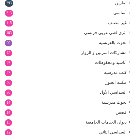
تمارين
293
أساسي
213
غير مصنف
115
اثري لغتي عربي فرنسي
103
بحوث بالفرنسية
99
مشاركات المربين و الزوار
75
أناشيد ومحفوظات
67
كتب مدرسية
47
مكتبة الصور
40
السداسي الأول
30
بحوث مدرسية
14
قصص
14
ديوان الخدمات الجامعية
13
السداسي الثاني
12