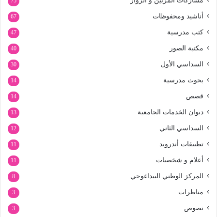
مشاركات المربين و الزوار
75
أناشيد ومحفوظات
67
كتب مدرسية
47
مكتبة الصور
40
السداسي الأول
30
بحوث مدرسية
14
قصص
14
ديوان الخدمات الجامعية
13
السداسي الثاني
12
تطبيقات أندرويد
11
أعلام و شخصيات
11
المركز الوطني البيداغوجي
8
مناظرات
3
نصوص
3