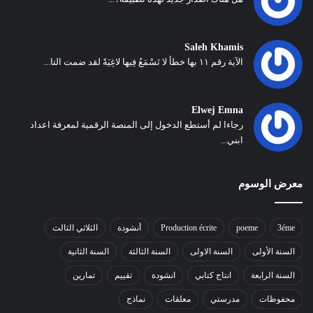
Saleh Khamis
الآية رقم ١١ بها خطأ لا تَسْمَعُ فِيها لاغِيَةً لقد ضمت التا...
Elwej Emna
رجاءا لم أستطع الدخول إلى المنصة الرقمية لمعرفة اعداد
ابني...
معرض الوسوم
3éme
poeme
Production écrite
أنشودة
الثلاثي الثالث
السنة الأولى
السنة الاولى
السنة الثالثة
السنة الثانية
السنة الرابعة
انتاج كتابي
انشودة
تقييم
تمارين
محفوظات
مدرستي
معلقات
نماذج