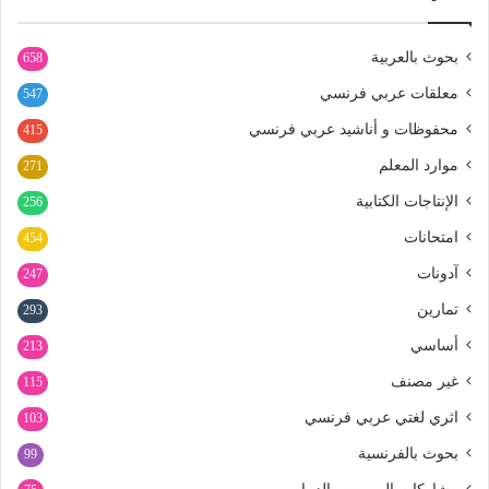
بحوث بالعربية
658
معلقات عربي فرنسي
547
محفوظات و أناشيد عربي فرنسي
415
موارد المعلم
271
الإنتاجات الكتابية
256
امتحانات
454
آدونات
247
تمارين
293
أساسي
213
غير مصنف
115
اثري لغتي عربي فرنسي
103
بحوث بالفرنسية
99