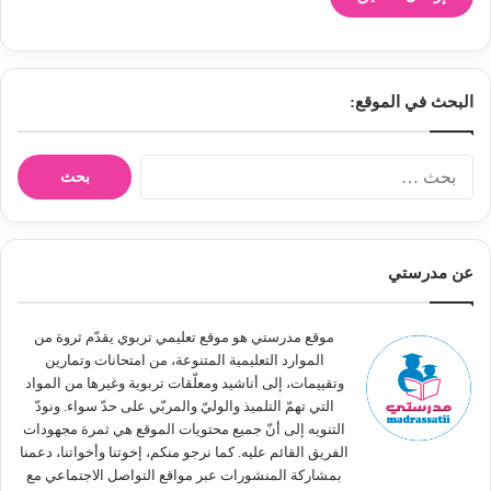
البحث في الموقع:
ا
ل
ب
ح
ث
عن مدرستي
ع
ن
:
موقع مدرستي هو موقع تعليمي تربوي يقدّم ثروة من
الموارد التعليمية المتنوعة، من امتحانات وتمارين
وتقييمات، إلى أناشيد ومعلّقات تربوية وغيرها من المواد
التي تهمّ التلميذ والوليّ والمربّي على حدّ سواء. ونودّ
التنويه إلى أنّ جميع محتويات الموقع هي ثمرة مجهودات
الفريق القائم عليه. كما نرجو منكم، إخوتنا وأخواتنا، دعمنا
بمشاركة المنشورات عبر مواقع التواصل الاجتماعي مع