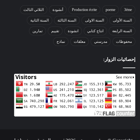
3éme
poeme
Production écrite
أنشودة
الثلاثي الثالث
السنة الأولى
السنة الاولى
السنة الثالثة
السنة الثانية
السنة الرابعة
انتاج كتابي
انشودة
تقييم
تمارين
محفوظات
مدرستي
معلقات
نماذج
إحصائيات الزوار: