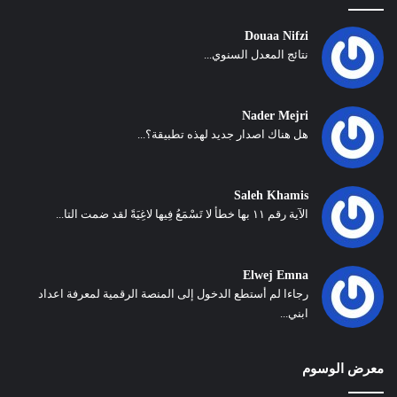
Douaa Nifzi
نتائج المعدل السنوي...
Nader Mejri
هل هناك اصدار جديد لهذه تطبيقة؟...
Saleh Khamis
الآية رقم ١١ بها خطأ لا تَسْمَعُ فِيها لاغِيَةً لقد ضمت التا...
Elwej Emna
رجاءا لم أستطع الدخول إلى المنصة الرقمية لمعرفة اعداد
ابني...
معرض الوسوم