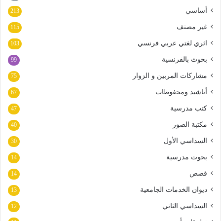
أساسي
213
غير مصنف
115
اثري لغتي عربي فرنسي
103
بحوث بالفرنسية
99
مشاركات المربين و الزوار
75
أناشيد ومحفوظات
67
كتب مدرسية
47
مكتبة الصور
40
السداسي الأول
30
بحوث مدرسية
14
قصص
14
ديوان الخدمات الجامعية
13
السداسي الثاني
12