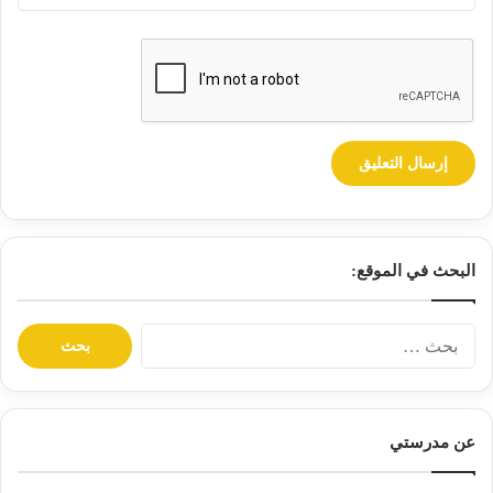
البحث في الموقع:
ا
ل
ب
ح
ث
عن مدرستي
ع
ن