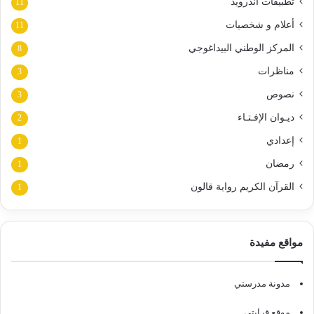
تطبيقات أندرويد
11
أعلام و شخصيات
11
المركز الوطني البيداغوجي
8
مناظرات
3
نصوص
3
ديـوان الإفـتـاء
2
إعدادي
1
رمضان
1
القرآن الكريم رواية قالون
1
مواقع مفيدة
مدونة مدرستي
موقع قرايتي