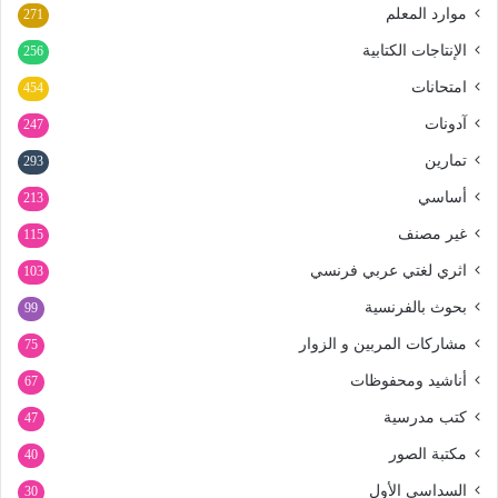
موارد المعلم
271
الإنتاجات الكتابية
256
امتحانات
454
آدونات
247
تمارين
293
أساسي
213
غير مصنف
115
اثري لغتي عربي فرنسي
103
بحوث بالفرنسية
99
مشاركات المربين و الزوار
75
أناشيد ومحفوظات
67
كتب مدرسية
47
مكتبة الصور
40
السداسي الأول
30