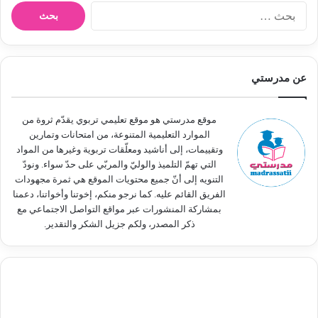
ا
ل
ب
ح
ث
عن مدرستي
ع
ن
:
موقع مدرستي هو موقع تعليمي تربوي يقدّم ثروة من
الموارد التعليمية المتنوعة، من امتحانات وتمارين
وتقييمات، إلى أناشيد ومعلّقات تربوية وغيرها من المواد
التي تهمّ التلميذ والوليّ والمربّي على حدّ سواء. ونودّ
التنويه إلى أنّ جميع محتويات الموقع هي ثمرة مجهودات
الفريق القائم عليه. كما نرجو منكم، إخوتنا وأخواتنا، دعمنا
بمشاركة المنشورات عبر مواقع التواصل الاجتماعي مع
ذكر المصدر، ولكم جزيل الشكر والتقدير.