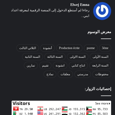
Elwej Emna
رجاءا لم أستطع الدخول إلى المنصة الرقمية لمعرفة اعداد
ابني...
معرض الوسوم
3éme
poeme
Production écrite
أنشودة
الثلاثي الثالث
السنة الأولى
السنة الاولى
السنة الثالثة
السنة الثانية
السنة الرابعة
انتاج كتابي
انشودة
تقييم
تمارين
محفوظات
مدرستي
معلقات
نماذج
إحصائيات الزوار: