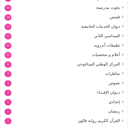
بحوث مدرسية
14
قصص
14
ديوان الخدمات الجامعية
13
السداسي الثاني
12
تطبيقات أندرويد
11
أعلام و شخصيات
11
المركز الوطني البيداغوجي
8
مناظرات
3
نصوص
3
ديـوان الإفـتـاء
2
إعدادي
1
رمضان
1
القرآن الكريم رواية قالون
1