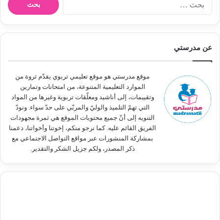
ل
ب
ح
ث
عن مدرستي
ع
ن
:
موقع مدرستي هو موقع تعليمي تربوي يقدّم ثروة من
الموارد التعليمية المتنوعة، من امتحانات وتمارين
وتقييمات، إلى أناشيد ومعلّقات تربوية وغيرها من المواد
التي تهمّ التلميذ والوليّ والمربّي على حدّ سواء. ونودّ
التنويه إلى أنّ جميع محتويات الموقع هي ثمرة مجهودات
الفريق القائم عليه. كما نرجو منكم، إخوتنا وأخواتنا، دعمنا
بمشاركة المنشورات عبر مواقع التواصل الاجتماعي مع
ذكر المصدر، ولكم جزيل الشكر والتقدير.