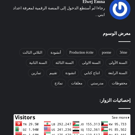
Elwej Emna
رجاءا لم أستطع الدخول إلى المنصة الرقمية لمعرفة اعداد
ابني...
معرض الوسوم
3éme
poeme
Production écrite
أنشودة
الثلاثي الثالث
السنة الأولى
السنة الاولى
السنة الثالثة
السنة الثانية
السنة الرابعة
انتاج كتابي
انشودة
تقييم
تمارين
محفوظات
مدرستي
معلقات
نماذج
إحصائيات الزوار: