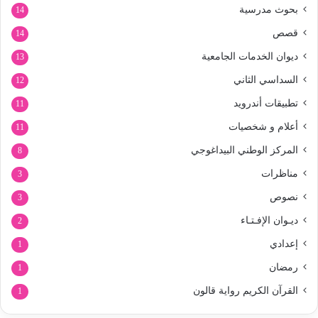
بحوث مدرسية
14
قصص
14
ديوان الخدمات الجامعية
13
السداسي الثاني
12
تطبيقات أندرويد
11
أعلام و شخصيات
11
المركز الوطني البيداغوجي
8
مناظرات
3
نصوص
3
ديـوان الإفـتـاء
2
إعدادي
1
رمضان
1
القرآن الكريم رواية قالون
1