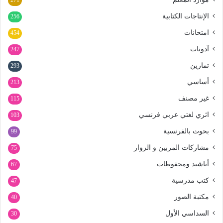
271
الإنتاجات الكتابية
256
امتحانات
454
آدونات
247
تمارين
293
أساسي
213
غير مصنف
115
اثري لغتي عربي فرنسي
103
بحوث بالفرنسية
99
مشاركات المربين و الزوار
75
أناشيد ومحفوظات
67
كتب مدرسية
47
مكتبة الصور
40
السداسي الأول
30