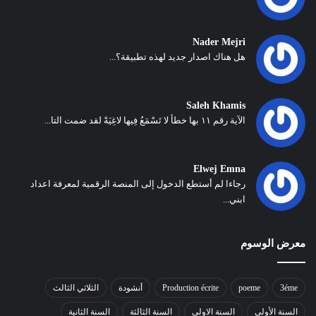
Nader Mejri
هل هناك اصدار جديد لهذه تطبيقة؟...
Saleh Khamis
الآية رقم ١١ بها خطأ لا تَسْمَعُ فِيها لاغِيَةً لقد ضمت التا...
Elwej Emna
رجاءا لم أستطع الدخول إلى المنصة الرقمية لمعرفة اعداد
ابني...
معرض الوسوم
3éme
poeme
Production écrite
أنشودة
الثلاثي الثالث
السنة الأولى
السنة الاولى
السنة الثالثة
السنة الثانية