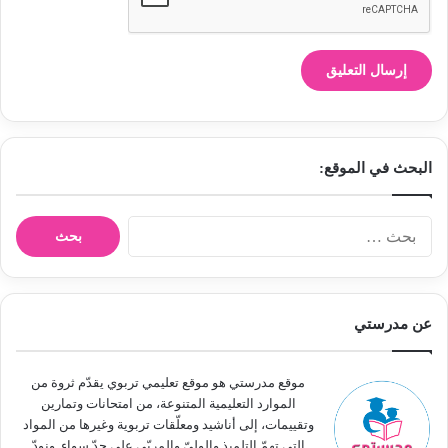
البحث في الموقع:
ا
ل
ب
ح
ث
عن مدرستي
ع
ن
:
موقع مدرستي هو موقع تعليمي تربوي يقدّم ثروة من
الموارد التعليمية المتنوعة، من امتحانات وتمارين
وتقييمات، إلى أناشيد ومعلّقات تربوية وغيرها من المواد
التي تهمّ التلميذ والوليّ والمربّي على حدّ سواء. ونودّ