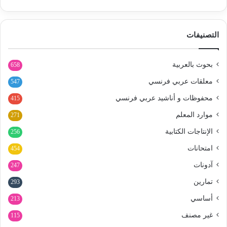
التصنيفات
بحوث بالعربية
658
معلقات عربي فرنسي
547
محفوظات و أناشيد عربي فرنسي
415
موارد المعلم
271
الإنتاجات الكتابية
256
امتحانات
454
آدونات
247
تمارين
293
أساسي
213
غير مصنف
115