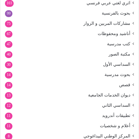
اثري لغتي عربي فرنسي
103
بحوث بالفرنسية
99
مشاركات المربين و الزوار
75
أناشيد ومحفوظات
67
كتب مدرسية
47
مكتبة الصور
40
السداسي الأول
30
بحوث مدرسية
14
قصص
14
ديوان الخدمات الجامعية
13
السداسي الثاني
12
تطبيقات أندرويد
11
أعلام و شخصيات
11
المركز الوطني البيداغوجي
8