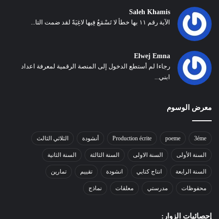
Saleh Khamis
الآية رقم ١١ بها خطأ لا تَسْمَعُ فِيها لاغِيَةً لقد ضمت التا...
Elwej Emna
رجاءا لم أستطع الدخول إلى المنصة الرقمية لمعرفة اعداد
ابني...
معرض الوسوم
3éme
poeme
Production écrite
أنشودة
الثلاثي الثالث
السنة الأولى
السنة الاولى
السنة الثالثة
السنة الثانية
السنة الرابعة
انتاج كتابي
انشودة
تقييم
تمارين
محفوظات
مدرستي
معلقات
نماذج
إحصائيات الزوار: