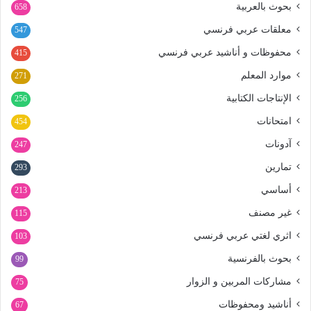
بحوث بالعربية
658
معلقات عربي فرنسي
547
محفوظات و أناشيد عربي فرنسي
415
موارد المعلم
271
الإنتاجات الكتابية
256
امتحانات
454
آدونات
247
تمارين
293
أساسي
213
غير مصنف
115
اثري لغتي عربي فرنسي
103
بحوث بالفرنسية
99
مشاركات المربين و الزوار
75
أناشيد ومحفوظات
67