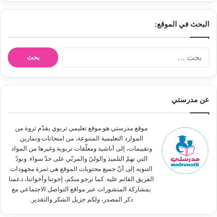
البحث في الموقع:
ا
ل
ب
ح
ث
عن مدرستي
ع
ن
:
موقع مدرستي هو موقع تعليمي تربوي يقدّم ثروة من
الموارد التعليمية المتنوعة، من امتحانات وتمارين
وتقييمات، إلى أناشيد ومعلّقات تربوية وغيرها من المواد
التي تهمّ التلميذ والوليّ والمربّي على حدّ سواء. ونودّ
التنويه إلى أنّ جميع محتويات الموقع هي ثمرة مجهودات
الفريق القائم عليه. كما نرجو منكم، إخوتنا وأخواتنا، دعمنا
بمشاركة المنشورات عبر مواقع التواصل الاجتماعي مع
ذكر المصدر، ولكم جزيل الشكر والتقدير.