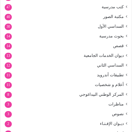
كتب مدرسية
47
مكتبة الصور
40
السداسي الأول
30
بحوث مدرسية
14
قصص
14
ديوان الخدمات الجامعية
13
السداسي الثاني
12
تطبيقات أندرويد
11
أعلام و شخصيات
11
المركز الوطني البيداغوجي
8
مناظرات
3
نصوص
3
ديـوان الإفـتـاء
2