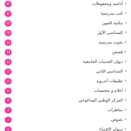
أناشيد ومحفوظات
67
كتب مدرسية
47
مكتبة الصور
40
السداسي الأول
30
بحوث مدرسية
14
قصص
14
ديوان الخدمات الجامعية
13
السداسي الثاني
12
تطبيقات أندرويد
11
أعلام و شخصيات
11
المركز الوطني البيداغوجي
8
مناظرات
3
نصوص
3
ديـوان الإفـتـاء
2