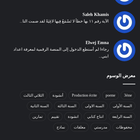
Saleh Khamis
الآية رقم ١١ بها خطأ لا تَسْمَعُ فِيها لاغِيَةً لقد ضمت التا...
Elwej Emna
رجاءا لم أستطع الدخول إلى المنصة الرقمية لمعرفة اعداد
ابني...
معرض الوسوم
3éme
poeme
Production écrite
أنشودة
الثلاثي الثالث
السنة الأولى
السنة الاولى
السنة الثالثة
السنة الثانية
السنة الرابعة
انتاج كتابي
انشودة
تقييم
تمارين
محفوظات
مدرستي
معلقات
نماذج