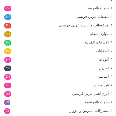
بحوث بالعربية
658
معلقات عربي فرنسي
547
محفوظات و أناشيد عربي فرنسي
415
موارد المعلم
271
الإنتاجات الكتابية
256
امتحانات
454
آدونات
247
تمارين
293
أساسي
213
غير مصنف
115
اثري لغتي عربي فرنسي
103
بحوث بالفرنسية
99
مشاركات المربين و الزوار
75