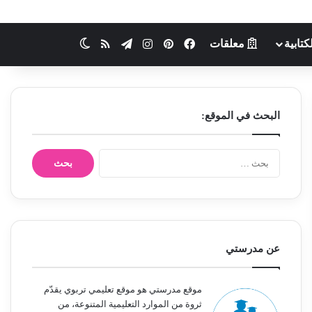
كتابية
معلقات
فيسبوك
بينتيريست
انستقرام
تيلقرام
ملخص الموقع RSS
الوضع المظلم
البحث في الموقع:
ا
ل
ب
ح
ث
ع
ن
عن مدرستي
:
موقع مدرستي هو موقع تعليمي تربوي يقدّم
ثروة من الموارد التعليمية المتنوعة، من