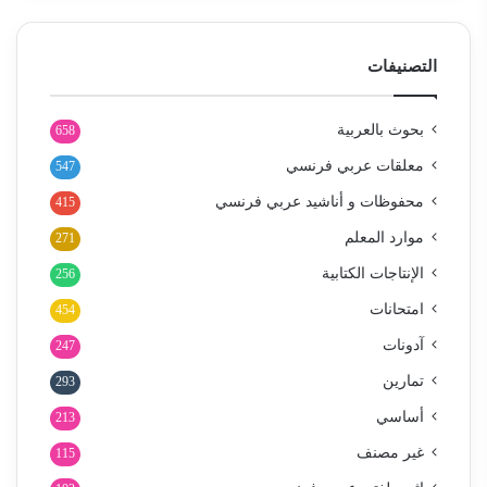
التصنيفات
بحوث بالعربية
658
معلقات عربي فرنسي
547
محفوظات و أناشيد عربي فرنسي
415
موارد المعلم
271
الإنتاجات الكتابية
256
امتحانات
454
آدونات
247
تمارين
293
أساسي
213
غير مصنف
115