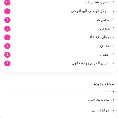
أعلام و شخصيات
11
المركز الوطني البيداغوجي
8
مناظرات
3
نصوص
3
ديـوان الإفـتـاء
2
إعدادي
1
رمضان
1
القرآن الكريم رواية قالون
1
مواقع مفيدة
مدونة مدرستي
موقع قرايتي