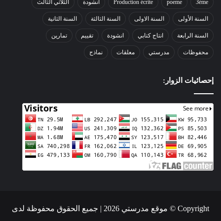
3éme
poeme
Production écrite
أنشودة
الثلاثي الثالث
السنة الأولى
السنة الاولى
السنة الثالثة
السنة الثانية
السنة الرابعة
انتاج كتابي
انشودة
تقييم
تمارين
محفوظات
مدرستي
معلقات
نماذج
إحصائيات الزوار:
Copyright © موقع مدرستي 2026 | جميع الحقوق محفوظة لدى