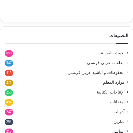
التصنيفات
بحوث بالعربية
658
معلقات عربي فرنسي
547
محفوظات و أناشيد عربي فرنسي
415
موارد المعلم
271
الإنتاجات الكتابية
256
امتحانات
454
آدونات
247
تمارين
293
أساسي
213