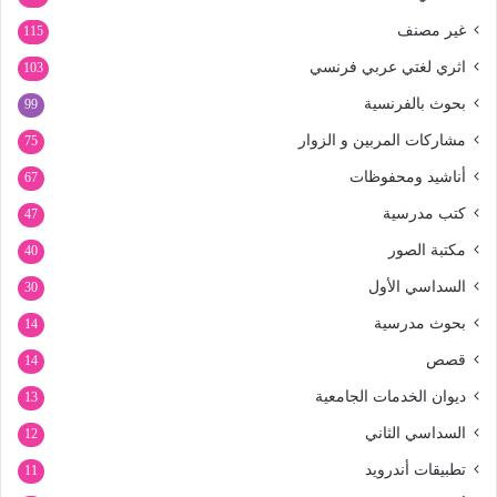
غير مصنف
115
اثري لغتي عربي فرنسي
103
بحوث بالفرنسية
99
مشاركات المربين و الزوار
75
أناشيد ومحفوظات
67
كتب مدرسية
47
مكتبة الصور
40
السداسي الأول
30
بحوث مدرسية
14
قصص
14
ديوان الخدمات الجامعية
13
السداسي الثاني
12
تطبيقات أندرويد
11