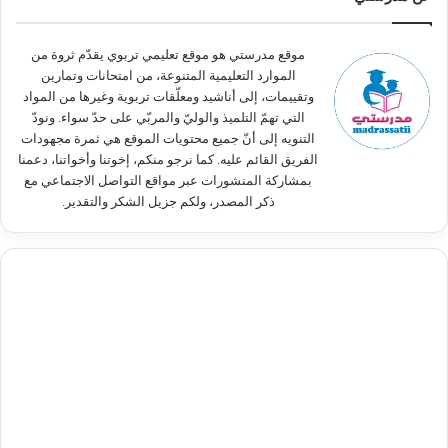
ع
ن
:
موقع مدرستي هو موقع تعليمي تربوي يقدّم ثروة من
الموارد التعليمية المتنوعة، من امتحانات وتمارين
وتقييمات، إلى أناشيد ومعلّقات تربوية وغيرها من المواد
التي تهمّ التلميذ والوليّ والمربّي على حدّ سواء. ونودّ
التنويه إلى أنّ جميع محتويات الموقع هي ثمرة مجهودات
الفريق القائم عليه. كما نرجو منكم، إخوتنا وأخواتنا، دعمنا
بمشاركة المنشورات عبر مواقع التواصل الاجتماعي مع
ذكر المصدر، ولكم جزيل الشكر والتقدير.