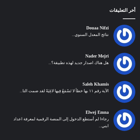
أخر التعليقات
Douaa Nifzi
نتائج المعدل السنوي...
Nader Mejri
هل هناك اصدار جديد لهذه تطبيقة؟...
Saleh Khamis
الآية رقم ١١ بها خطأ لا تَسْمَعُ فِيها لاغِيَةً لقد ضمت التا...
Elwej Emna
رجاءا لم أستطع الدخول إلى المنصة الرقمية لمعرفة اعداد
ابني...