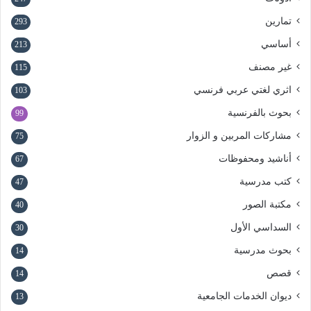
تمارين
293
أساسي
213
غير مصنف
115
اثري لغتي عربي فرنسي
103
بحوث بالفرنسية
99
مشاركات المربين و الزوار
75
أناشيد ومحفوظات
67
كتب مدرسية
47
مكتبة الصور
40
السداسي الأول
30
بحوث مدرسية
14
قصص
14
ديوان الخدمات الجامعية
13