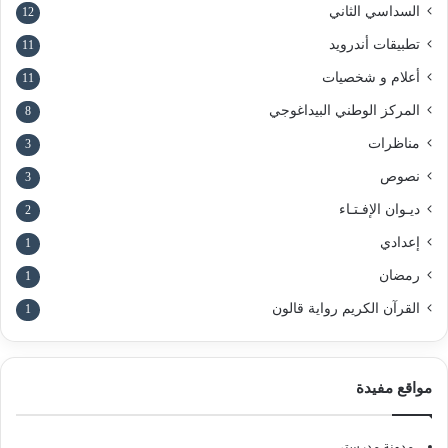
السداسي الثاني
12
تطبيقات أندرويد
11
أعلام و شخصيات
11
المركز الوطني البيداغوجي
8
مناظرات
3
نصوص
3
ديـوان الإفـتـاء
2
إعدادي
1
رمضان
1
القرآن الكريم رواية قالون
1
مواقع مفيدة
مدونة مدرستي