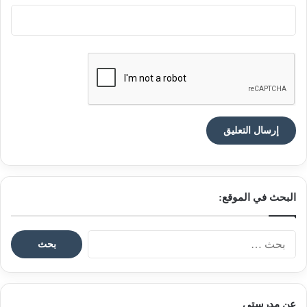
البحث في الموقع:
ا
ل
ب
ح
ث
عن مدرستي