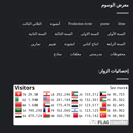
معرض الوسوم
3éme
poeme
Production écrite
أنشودة
الثلاثي الثالث
السنة الأولى
السنة الاولى
السنة الثالثة
السنة الثانية
السنة الرابعة
انتاج كتابي
انشودة
تقييم
تمارين
محفوظات
مدرستي
معلقات
نماذج
إحصائيات الزوار: