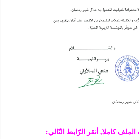
لال شهر رمضان
ملف كاملا, أنقر الرّابط التّالي: