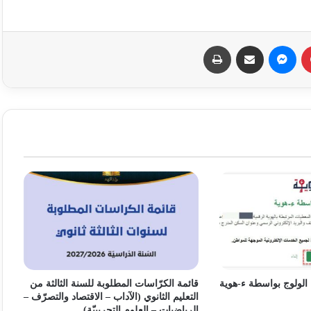
بينتيريست
ماسنجر
مشاركة عبر البريد
طباعة
 الولوج بواسطة ء-هوية
قائمة الكرّاسات المطلوبة للسنة الثالثة من
التعليم الثانوي (الآداب – الاقتصاد والتصرّف –
الرياضيات – العلوم التجريبيّة)