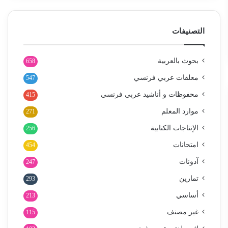
التصنيفات
بحوث بالعربية
658
معلقات عربي فرنسي
547
محفوظات و أناشيد عربي فرنسي
415
موارد المعلم
271
الإنتاجات الكتابية
256
امتحانات
454
آدونات
247
تمارين
293
أساسي
213
غير مصنف
115