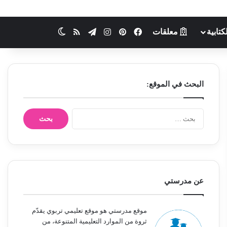
كتابية
معلقات
فيسبوك
بينتيريست
انستقرام
تيلقرام
ملخص الموقع RSS
الوضع المظلم
البحث في الموقع:
ا
ل
ب
ح
ث
ع
ن
عن مدرستي
:
موقع مدرستي هو موقع تعليمي تربوي يقدّم
ثروة من الموارد التعليمية المتنوعة، من