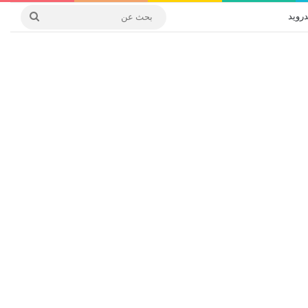
درويد
بحث
عن