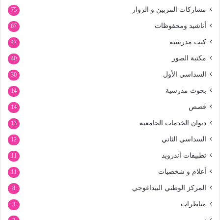
مشاركات المربين و الزوار
75
أناشيد ومحفوظات
67
كتب مدرسية
47
مكتبة الصور
40
السداسي الأول
30
بحوث مدرسية
14
قصص
14
ديوان الخدمات الجامعية
13
السداسي الثاني
12
تطبيقات أندرويد
11
أعلام و شخصيات
11
المركز الوطني البيداغوجي
8
مناظرات
3