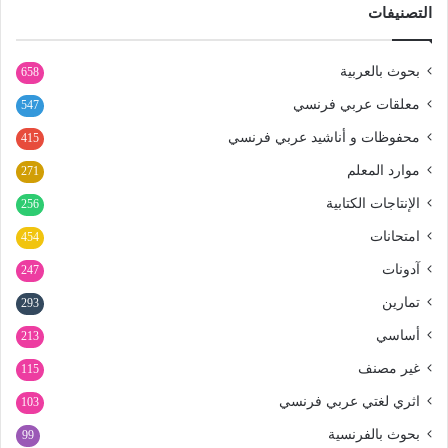
التصنيفات
بحوث بالعربية
658
معلقات عربي فرنسي
547
محفوظات و أناشيد عربي فرنسي
415
موارد المعلم
271
الإنتاجات الكتابية
256
امتحانات
454
آدونات
247
تمارين
293
أساسي
213
غير مصنف
115
اثري لغتي عربي فرنسي
103
بحوث بالفرنسية
99