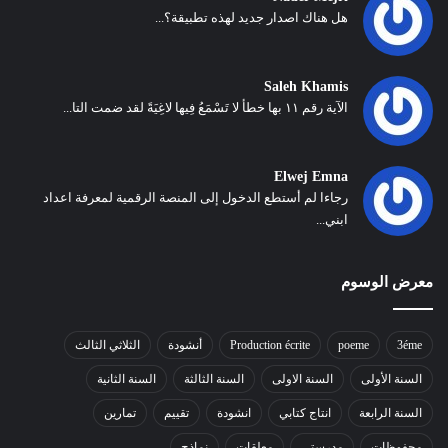
هل هناك اصدار جديد لهذه تطبيقة؟...
Saleh Khamis
الآية رقم ١١ بها خطأ لا تَسْمَعُ فِيها لاغِيَةً لقد ضمت التا...
Elwej Emna
رجاءا لم أستطع الدخول إلى المنصة الرقمية لمعرفة اعداد
ابني...
معرض الوسوم
3éme
poeme
Production écrite
أنشودة
الثلاثي الثالث
السنة الأولى
السنة الاولى
السنة الثالثة
السنة الثانية
السنة الرابعة
انتاج كتابي
انشودة
تقييم
تمارين
محفوظات
مدرستي
معلقات
نماذج