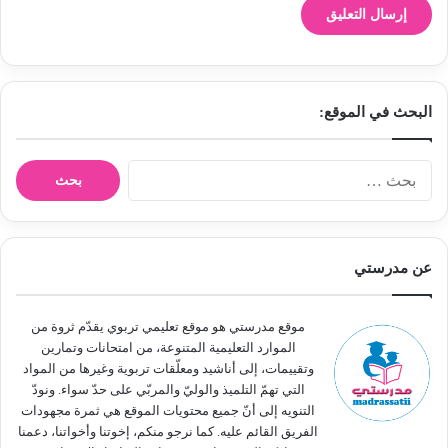
البحث في الموقع:
ا
ل
ب
ح
ث
عن مدرستي
ع
ن
:
موقع مدرستي هو موقع تعليمي تربوي يقدّم ثروة من
الموارد التعليمية المتنوعة، من امتحانات وتمارين
وتقييمات، إلى أناشيد ومعلّقات تربوية وغيرها من المواد
التي تهمّ التلميذ والوليّ والمربّي على حدّ سواء. ونودّ
التنويه إلى أنّ جميع محتويات الموقع هي ثمرة مجهودات
الفريق القائم عليه. كما نرجو منكم، إخوتنا وأخواتنا، دعمنا