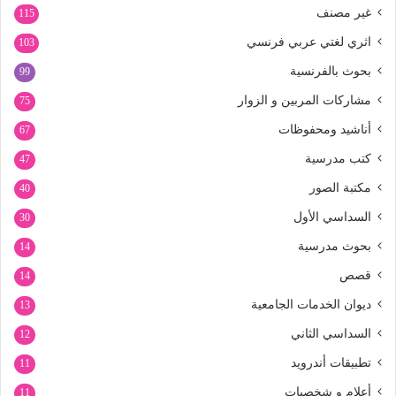
غير مصنف
115
اثري لغتي عربي فرنسي
103
بحوث بالفرنسية
99
مشاركات المربين و الزوار
75
أناشيد ومحفوظات
67
كتب مدرسية
47
مكتبة الصور
40
السداسي الأول
30
بحوث مدرسية
14
قصص
14
ديوان الخدمات الجامعية
13
السداسي الثاني
12
تطبيقات أندرويد
11
أعلام و شخصيات
11