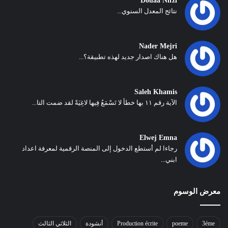
Douaa Nifzi
نتائج المعدل السنوي...
Nader Mejri
هل هناك اصدار جديد لهذه تطبيقة؟...
Saleh Khamis
الآية رقم ١١ بها خطأ لا تَسْمَعُ فِيها لاغِيَةً لقد ضمت التا...
Elwej Emna
رجاءا لم أستطع الدخول إلى المنصة الرقمية لمعرفة اعداد
ابني...
معرض الوسوم
3éme
poeme
Production écrite
أنشودة
الثلاثي الثالث