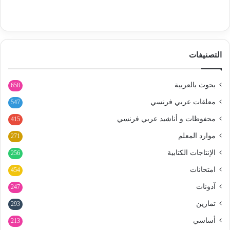
التصنيفات
بحوث بالعربية
658
معلقات عربي فرنسي
547
محفوظات و أناشيد عربي فرنسي
415
موارد المعلم
271
الإنتاجات الكتابية
256
امتحانات
454
آدونات
247
تمارين
293
أساسي
213