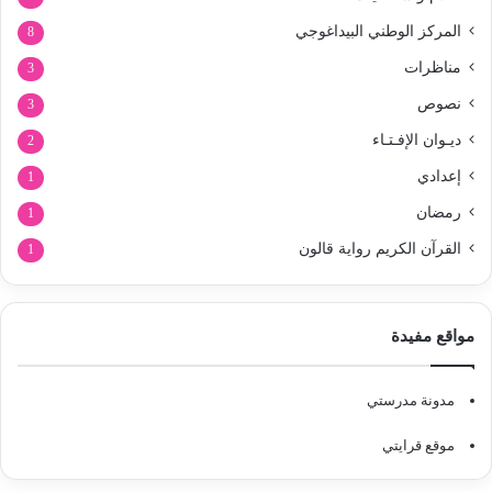
المركز الوطني البيداغوجي
8
مناظرات
3
نصوص
3
ديـوان الإفـتـاء
2
إعدادي
1
رمضان
1
القرآن الكريم رواية قالون
1
مواقع مفيدة
مدونة مدرستي
موقع قرايتي