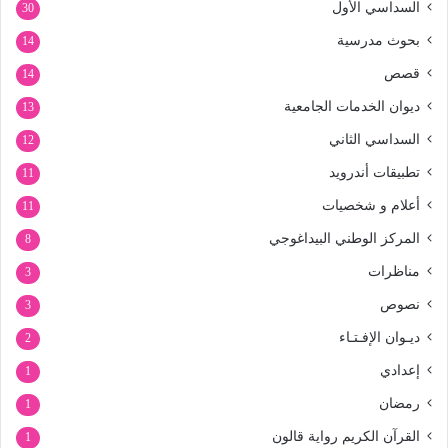
السداسي الأول
30
بحوث مدرسية
14
قصص
14
ديوان الخدمات الجامعية
13
السداسي الثاني
12
تطبيقات أندرويد
11
أعلام و شخصيات
11
المركز الوطني البيداغوجي
8
مناظرات
3
نصوص
3
ديـوان الإفـتـاء
2
إعدادي
1
رمضان
1
القرآن الكريم رواية قالون
1