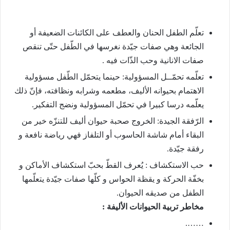
تعلّم الطفل الحنان والعطف على الكائنات الضعيفة أو
الجائعة وهي صفات جيّدة نغرسها في الطّفل حتّى تنقص
صفات الانانية وحب الذّات فيه .
تعلّمه تحمّــل المسؤولية: حينما يتحمّل الطّفل مسؤولية
الاهتمام بحيوانه الأليف، مطعمه وشرابه ونظافته، فإنّ ذلك
يعلّمه درسا كبيرا في تحمّل المسؤولية ونضج التفكير.
الرّفقة الجيدة: الخروج صحبة حيوان أليف للتنزّه خير من
البقاء أمام شاشة الحاسوب أو التلفاز فهي رياضة نافعة و
رفقة جيّدة.
حب الاستكشاف : يُعرف القطّ بحبّ استكشاف الأماكن و
بخفّة الحركة و يقظة الحواس و كلّها صفات جيّدة يتعلّمها
الطفل من صديقه الحيوان.
مخاطر تربية الحيوانات الأليفة :
…….