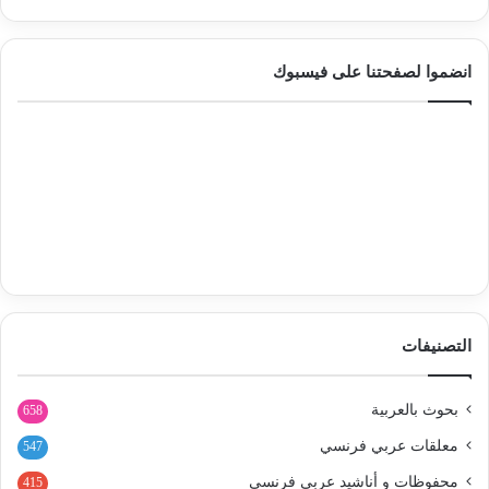
انضموا لصفحتنا على فيسبوك
التصنيفات
بحوث بالعربية
658
معلقات عربي فرنسي
547
محفوظات و أناشيد عربي فرنسي
415