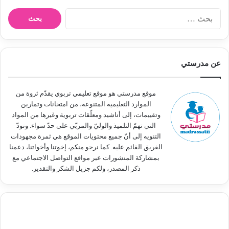
ا
ل
ب
ح
ث
عن مدرستي
ع
ن
:
موقع مدرستي هو موقع تعليمي تربوي يقدّم ثروة من
الموارد التعليمية المتنوعة، من امتحانات وتمارين
وتقييمات، إلى أناشيد ومعلّقات تربوية وغيرها من المواد
التي تهمّ التلميذ والوليّ والمربّي على حدّ سواء. ونودّ
التنويه إلى أنّ جميع محتويات الموقع هي ثمرة مجهودات
الفريق القائم عليه. كما نرجو منكم، إخوتنا وأخواتنا، دعمنا
بمشاركة المنشورات عبر مواقع التواصل الاجتماعي مع
ذكر المصدر، ولكم جزيل الشكر والتقدير.