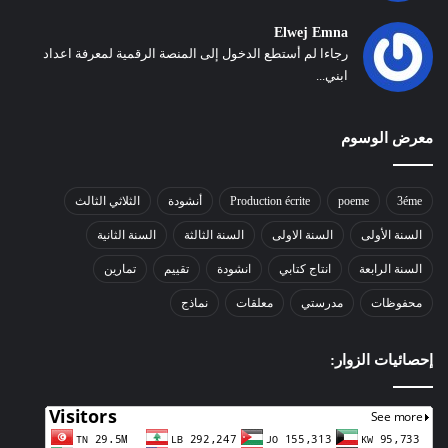
Elwej Emna
رجاءا لم أستطع الدخول إلى المنصة الرقمية لمعرفة اعداد
ابني...
معرض الوسوم
3éme
poeme
Production écrite
أنشودة
الثلاثي الثالث
السنة الأولى
السنة الاولى
السنة الثالثة
السنة الثانية
السنة الرابعة
انتاج كتابي
انشودة
تقييم
تمارين
محفوظات
مدرستي
معلقات
نماذج
إحصائيات الزوار: