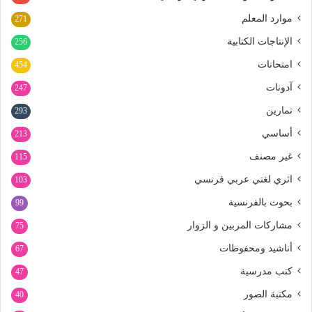
موارد المعلم
271
الإنتاجات الكتابية
256
امتحانات
454
آدونات
247
تمارين
293
أساسي
213
غير مصنف
115
اثري لغتي عربي فرنسي
103
بحوث بالفرنسية
99
مشاركات المربين و الزوار
75
أناشيد ومحفوظات
67
كتب مدرسية
47
مكتبة الصور
40