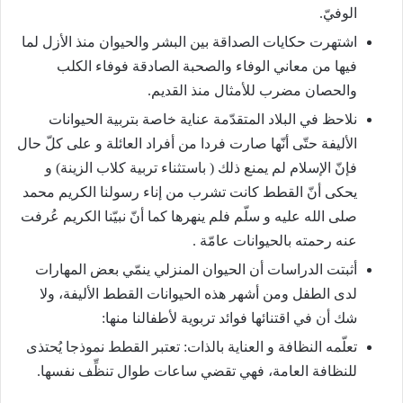
الوفيّ.
اشتهرت حكايات الصداقة بين البشر والحيوان منذ الأزل لما
فيها من معاني الوفاء والصحبة الصادقة فوفاء الكلب
والحصان مضرب للأمثال منذ القديم.
نلاحظ في البلاد المتقدّمة عناية خاصة بتربية الحيوانات
الأليفة حتّى أنّها صارت فردا من أفراد العائلة و على كلّ حال
فإنّ الإسلام لم يمنع ذلك ( باستثناء تربية كلاب الزينة) و
يحكى أنّ القطط كانت تشرب من إناء رسولنا الكريم محمد
صلى الله عليه و سلّم فلم ينهرها كما أنّ نبيّنا الكريم عُرفت
عنه رحمته بالحيوانات عامّة .
أثبتت الدراسات أن الحيوان المنزلي ينمّي بعض المهارات
لدى الطفل ومن أشهر هذه الحيوانات القطط الأليفة، ولا
شك أن في اقتنائها فوائد تربوية لأطفالنا منها:
تعلّمه النظافة و العناية بالذات: تعتبر القطط نموذجا يُحتذى
للنظافة العامة، فهي تقضي ساعات طوال تنظِّف نفسها.