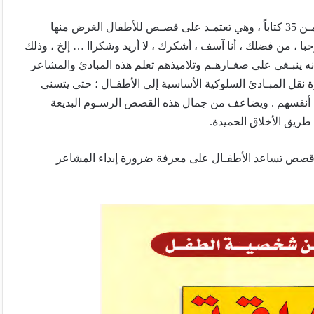
إن هـذه السلسلة ـ قصـص تكوين شخصيـة الطـفـل ـ مـكـونـة مـن 35 كتاباً ، وهي تعتمـد على قصـص للأطفال الغرض منها
ا ، من فضلك ، أنا آسف ، أشكرك ، لا أريد وشكراا … إلخ ، وذلك
نه ينبـغى على صغـارهـم وتلاميذهم تعلم هذه المبادئ والمشاعر
رة نقل المبـادئ السلوكية الأساسية إلى الأطفـال ؛ حتى يتسنى
ن أنفسهم . ويضاعف من جمال هذه القصص الرسـوم البديعة
طريق الأخلاق الحميدة.
قصص تساعد الأطفـال على معرفة ضرورة إبداء المشاعر