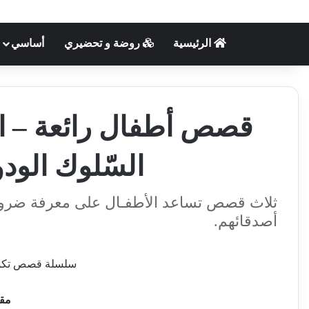
الرئيسية
روضة و تحضيري
أساسي
قصص أطفال رائعة – الصّد
السّلوك الودو
ثلاث قصص تساعد الأطفـال على معرفة ضرورة 
أصدقائهم.
سلسلة قصص تكو
مق