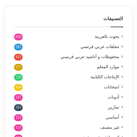
التصنيفات
بحوث بالعربية
658
معلقات عربي فرنسي
547
محفوظات و أناشيد عربي فرنسي
415
موارد المعلم
271
الإنتاجات الكتابية
256
امتحانات
454
آدونات
247
تمارين
293
أساسي
213
غير مصنف
115