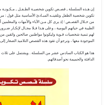
تكوين شخصية الطفل وتلقينـه المبـادئ الأساسية مثل قول : مرحب
من خـلال القصـص ؛ إذ يرى كل مـن الآباء والأمهات والمعلمين أ
الطيبة في حياتهم اليومية ، وعلى هـذا فـلا مجـال لإنكـار ضـرو
لهم تنمية شخصيات قـوية وليكونوا مواطنين صالحين واثقين م
الموجودة معها ، ونرجو أن تقود هذه القصص التلاميذ الصغار إلى 
هذا هو الكتاب السادس عشر من السلسلة . ويشتمل على ثلاث 
الدافئة والحميمة نحو أصدقائهم.