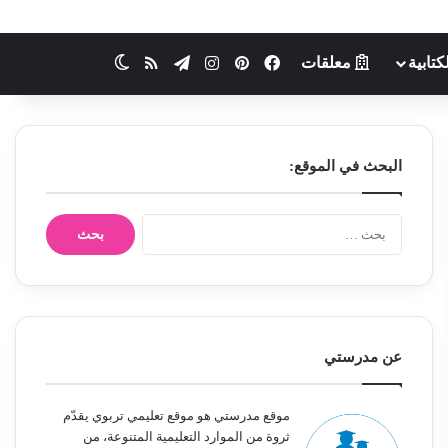
كتابية
معلقات
فيسبوك
بينتيريست
انستقرام
تيلقرام
ملخص الموقع RSS
الوضع المظلم
البحث في الموقع:
ا
ل
ب
ح
ث
ع
ن
عن مدرستي
:
موقع مدرستي هو موقع تعليمي تربوي يقدّم
ثروة من الموارد التعليمية المتنوعة، من