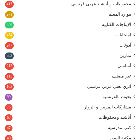
محفوظات و أناشيد عربي فرنسي
415
موارد المعلم
271
الإنتاجات الكتابية
256
امتحانات
454
آدونات
247
تمارين
293
أساسي
213
غير مصنف
115
اثري لغتي عربي فرنسي
103
بحوث بالفرنسية
99
مشاركات المربين و الزوار
75
أناشيد ومحفوظات
67
كتب مدرسية
47
مكتبة الصور
40