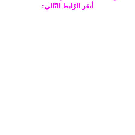
أنقر الرّابط التّالي: