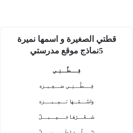
قطتي الصغيرة و اسمها نميرة
5نماذج موقع مدرستي
ﻗِـــــﻄَّــــﺘِــﻲ
ﻗِـــــﻄَّــــﺘِــﻲ ﺻَــــﻐِــﻴــﺮَة
ﻭَﺍﺳْــــﻤُـــﻬَﺎ ﻧَــــﻤِـــﻴـــــﺮَة
ﺷَـــﻌْــــﺮُﻫَـﺎ ﺟَـــــﻤِــــﻴــــﻞْ
ﺫَﻳْــــــﻠُــــﻬَـﺎ ﻃَــــــــﻮِﻳـــــﻞْ