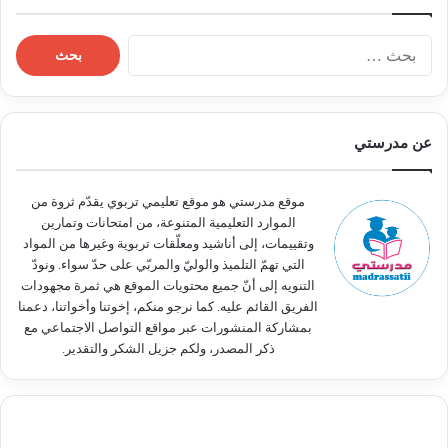
ا
ل
ب
ح
ث
عن مدرستي
ع
ن
:
موقع مدرستي هو موقع تعليمي تربوي يقدّم ثروة من
الموارد التعليمية المتنوعة، من امتحانات وتمارين
وتقييمات، إلى أناشيد ومعلّقات تربوية وغيرها من المواد
التي تهمّ التلميذ والوليّ والمربّي على حدّ سواء. ونودّ
التنويه إلى أنّ جميع محتويات الموقع هي ثمرة مجهودات
الفريق القائم عليه. كما نرجو منكم، إخوتنا وأخواتنا، دعمنا
بمشاركة المنشورات عبر مواقع التواصل الاجتماعي مع
ذكر المصدر، ولكم جزيل الشكر والتقدير.