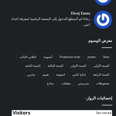
Elwej Emna
رجاءا لم أستطع الدخول إلى المنصة الرقمية لمعرفة اعداد
ابني...
معرض الوسوم
3éme
poeme
Production écrite
أنشودة
الثلاثي الثالث
السنة الأولى
السنة الاولى
السنة الثالثة
السنة الثانية
السنة الرابعة
انتاج كتابي
انشودة
تقييم
تمارين
محفوظات
مدرستي
معلقات
نماذج
إحصائيات الزوار: