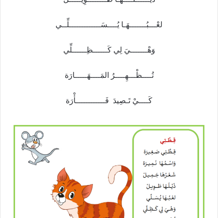
ﻟﻌْـــﺒُـــــــﻬَـﺎ ﻳُــــﺴَـــــــــــــﻠِّــﻲ
ﻭَﻫْـــــــﻲَ ﻟِﻲ ﻛَــــــﻈِــــــﻠِّﻲ
تُــــﻈْـــﻬِــــﺮُ ﺍﻟﻤَــــﻬَـــــﺎﺭَة
ﻛَــــﻲْ ﺗَـﺼِﻴﺪَ ﻓَــــــــــــأْﺭَة