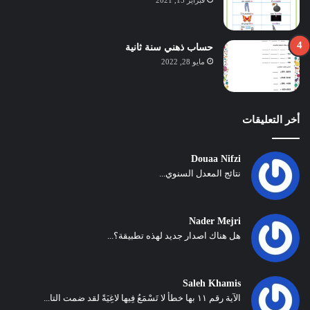
حساب ذهني سنة ثانية
مايو 28, 2022
أخر التعليقات
Douaa Nifzi
نتائج المعدل السنوي...
Nader Mejri
هل هناك اصدار جديد لهذه تطبيقة؟...
Saleh Khamis
الآية رقم ١١ بها خطأ لا تَسْمَعُ فِيها لاغِيَةً لقد ضمت التا...