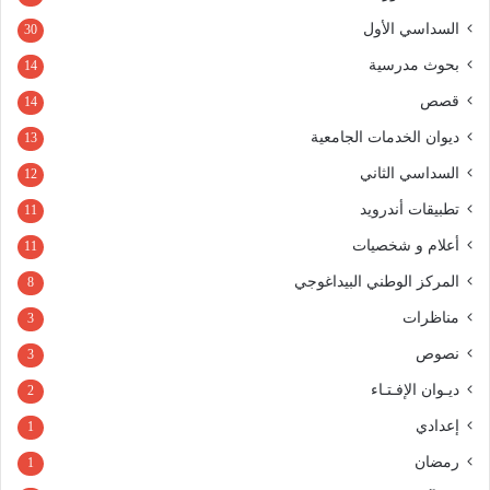
السداسي الأول
30
بحوث مدرسية
14
قصص
14
ديوان الخدمات الجامعية
13
السداسي الثاني
12
تطبيقات أندرويد
11
أعلام و شخصيات
11
المركز الوطني البيداغوجي
8
مناظرات
3
نصوص
3
ديـوان الإفـتـاء
2
إعدادي
1
رمضان
1