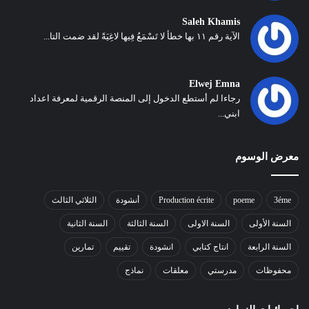
Saleh Khamis
الآية رقم ١١ بها خطأ لا تَسْمَعُ فِيها لاغِيَةً لقد ضمت التا...
Elwej Emna
رجاءا لم أستطع الدخول إلى المنصة الرقمية لمعرفة اعداد
ابني...
معرض الوسوم
3éme
poeme
Production écrite
أنشودة
الثلاثي الثالث
السنة الأولى
السنة الاولى
السنة الثالثة
السنة الثانية
السنة الرابعة
انتاج كتابي
انشودة
تقييم
تمارين
محفوظات
مدرستي
معلقات
نماذج