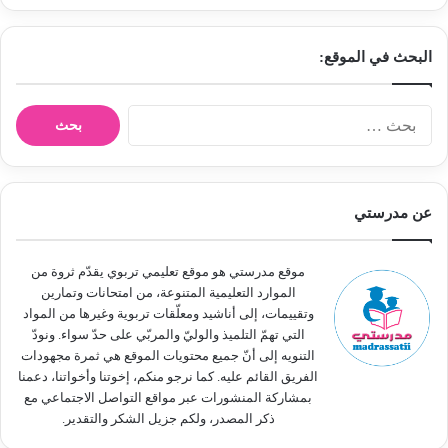
البحث في الموقع:
ا
ل
ب
ح
ث
عن مدرستي
ع
ن
:
موقع مدرستي هو موقع تعليمي تربوي يقدّم ثروة من
الموارد التعليمية المتنوعة، من امتحانات وتمارين
وتقييمات، إلى أناشيد ومعلّقات تربوية وغيرها من المواد
التي تهمّ التلميذ والوليّ والمربّي على حدّ سواء. ونودّ
التنويه إلى أنّ جميع محتويات الموقع هي ثمرة مجهودات
الفريق القائم عليه. كما نرجو منكم، إخوتنا وأخواتنا، دعمنا
بمشاركة المنشورات عبر مواقع التواصل الاجتماعي مع
ذكر المصدر، ولكم جزيل الشكر والتقدير.