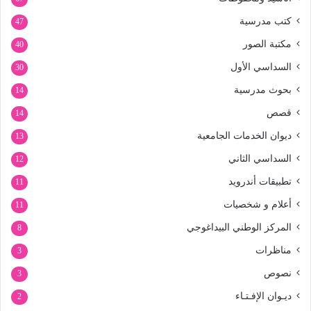
كتب مدرسية
47
مكتبة الصور
40
السداسي الأول
30
بحوث مدرسية
14
قصص
14
ديوان الخدمات الجامعية
13
السداسي الثاني
12
تطبيقات أندرويد
11
أعلام و شخصيات
11
المركز الوطني البيداغوجي
8
مناظرات
3
نصوص
3
ديـوان الإفـتـاء
2