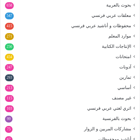
بحوث بالعربية
658
معلقات عربي فرنسي
547
محفوظات و أناشيد عربي فرنسي
415
موارد المعلم
271
الإنتاجات الكتابية
256
امتحانات
454
آدونات
247
تمارين
293
أساسي
213
غير مصنف
115
اثري لغتي عربي فرنسي
103
بحوث بالفرنسية
99
مشاركات المربين و الزوار
75
أناشيد ومحفوظات
67