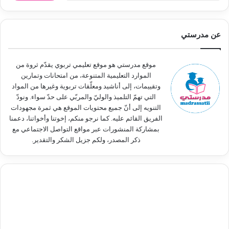
ب
ح
ث
عن مدرستي
ع
ن
:
موقع مدرستي هو موقع تعليمي تربوي يقدّم ثروة من
الموارد التعليمية المتنوعة، من امتحانات وتمارين
وتقييمات، إلى أناشيد ومعلّقات تربوية وغيرها من المواد
التي تهمّ التلميذ والوليّ والمربّي على حدّ سواء. ونودّ
التنويه إلى أنّ جميع محتويات الموقع هي ثمرة مجهودات
الفريق القائم عليه. كما نرجو منكم، إخوتنا وأخواتنا، دعمنا
بمشاركة المنشورات عبر مواقع التواصل الاجتماعي مع
ذكر المصدر، ولكم جزيل الشكر والتقدير.