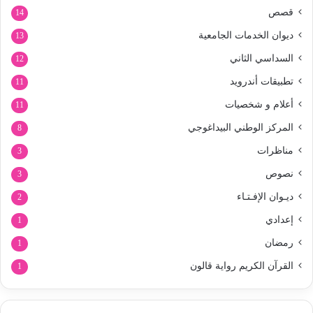
قصص
14
ديوان الخدمات الجامعية
13
السداسي الثاني
12
تطبيقات أندرويد
11
أعلام و شخصيات
11
المركز الوطني البيداغوجي
8
مناظرات
3
نصوص
3
ديـوان الإفـتـاء
2
إعدادي
1
رمضان
1
القرآن الكريم رواية قالون
1