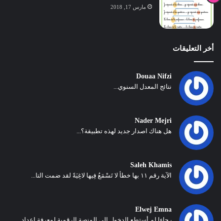
مارس 17, 2018
أخر التعليقات
Douaa Nifzi
نتائج المعدل السنوي...
Nader Mejri
هل هناك اصدار جديد لهذه تطبيقة؟...
Saleh Khamis
الآية رقم ١١ بها خطأ لا تَسْمَعُ فِيها لاغِيَةً لقد ضمت التا...
Elwej Emna
رجاءا لم أستطع الدخول إلى المنصة الرقمية لمعرفة اعداد