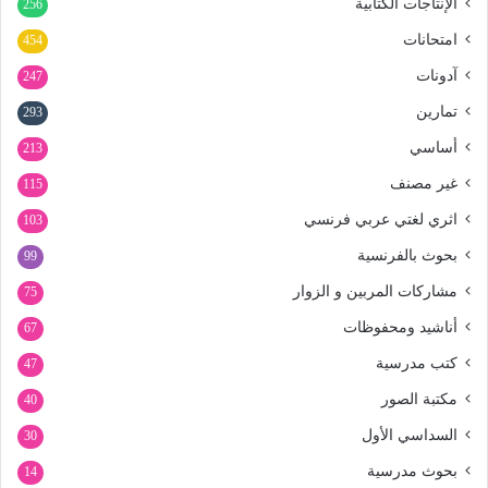
الإنتاجات الكتابية
256
امتحانات
454
آدونات
247
تمارين
293
أساسي
213
غير مصنف
115
اثري لغتي عربي فرنسي
103
بحوث بالفرنسية
99
مشاركات المربين و الزوار
75
أناشيد ومحفوظات
67
كتب مدرسية
47
مكتبة الصور
40
السداسي الأول
30
بحوث مدرسية
14