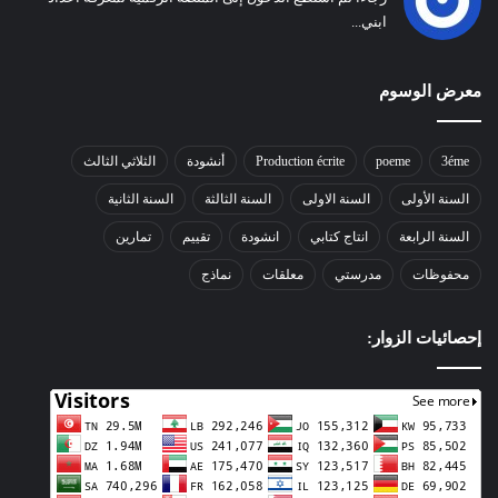
ابني...
معرض الوسوم
3éme
poeme
Production écrite
أنشودة
الثلاثي الثالث
السنة الأولى
السنة الاولى
السنة الثالثة
السنة الثانية
السنة الرابعة
انتاج كتابي
انشودة
تقييم
تمارين
محفوظات
مدرستي
معلقات
نماذج
إحصائيات الزوار: