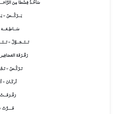
سَآخُـذُ قِسْطا مِنَ الرَّاحَــة 
يَــرْكُــضُ = يَـ
سَــاطِـعَــة =
تَــتَــجَــوَّلُ = تَــتَــ
زَقْـزَقَةَ العَصَافِير
تَـرْكُـضُ = تَـجْ
أركَـانَ = أرْ
رَفْـرَفَــت
فَـــرَّتْ =