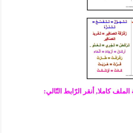
ملف كاملا, أنقر الرّابط التّالي: