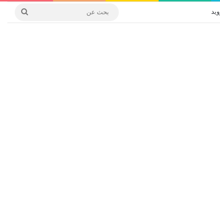
ويد
بحث
عن