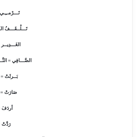
تَـــرْمــِـي
تَـــلْــقَـــفُ ال
الغَـــدِيــر 
الصَّـــافِي = النَّـ
بَــرئَتْ = 
صَارَتْ = 
أردَفَ =
رَدَّتْ 