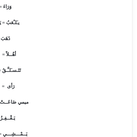
وَرَاءَ
=
يـَلـْعَبُ
=
ي
ذَهَبَ
=
أهْــلاً = م
تَتَـسـَلـَّـقُ 
رَأى = ش
ميمي ضَاعَــتْ
يَـقْــفِـزُ
يَــمْـــشِـــي = 