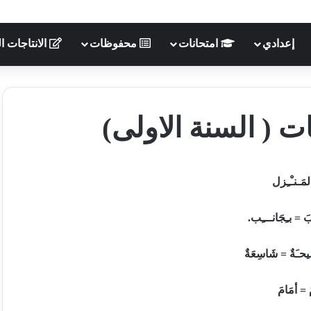
إعدادي
امتحانات
محفوظات
الانتاجات ال
ت ( السنة الاولى)
لمَـنـْـِزل
بَ
=
بـِجَانـــِب
.
يحـَةٌ
=
شَاسِعَةٌ
َ
=
أمَامَ