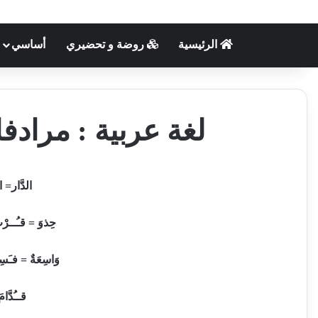
الرئيسية
روضة و تحضيري
أساسي
لغة عربية : مرادفا
الدَّار
=
ا
حِذوَ
=
قـُــرْ
وَاسِعَةٌ
=
فـَسِ
قــُدَّام