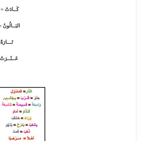
كَــادَتْ = 
البَــالُونُ = 
تَـــارَةً
عَــثَــرَتْ