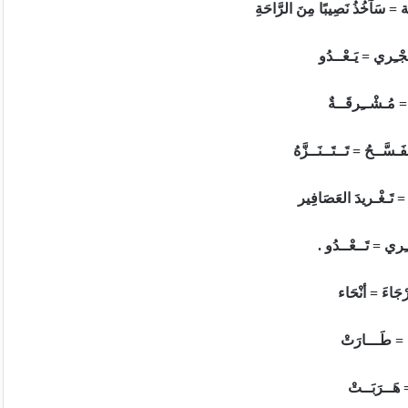
= سَآخُذُ نَصِيبًا مِنَ الرَّاحَةِ
جْـِري = يَـعْــدُو
 مُـشْــِرقَــةٌ
فَـسَّــحُ = تَــتَــنَــزَّهُ
 = تَـغْـريدَ العَصَافِير
ـِري = تَــعْــدُو .
جَاءَ = أنْحَاء
ْ = طَـــارَتْ
 هَــرَبَــتْ