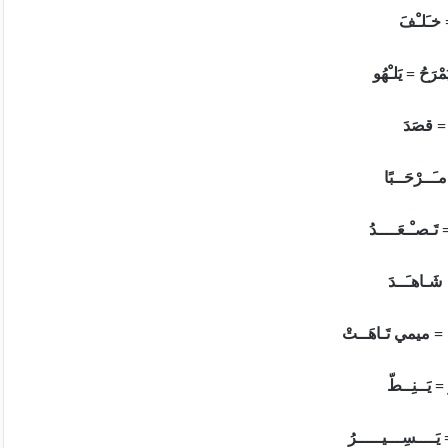
خـَلـْفَ
َمْرَحُ
=
يَلـْهُو
ق
صَدَ
ـَــرْحَــبًا
= تَـصـْـعَــــدُ
َـاهـَــدَ
= ميمي تَـاهَــتْ
 = يَــنِــطّ
يَــــسِـــيـــــرُ