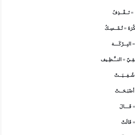
 = تَــقْــذِفُ
كُرَةَ = تُـمْــسِـكُ
= البِــرْكَـــة
ـقِـيّ = النــَّـظِـيف
شُـفِــيَــتْ
أصْبَـحَــتْ
 قَـــالَ
= قَالَتْ