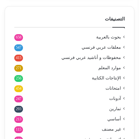
التصنيفات
بحوث بالعربية
658
معلقات عربي فرنسي
547
محفوظات و أناشيد عربي فرنسي
415
موارد المعلم
271
الإنتاجات الكتابية
256
امتحانات
454
آدونات
247
تمارين
293
أساسي
213
غير مصنف
115