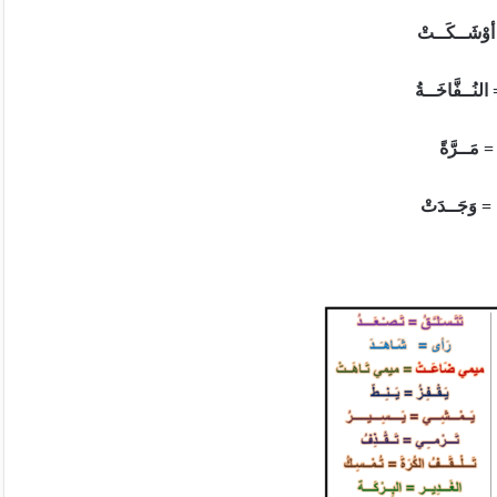
أوْشَــكَــتْ
النُــفَّاخَــةُ
 = مَــرَّةً
 = وَجَــدَتْ