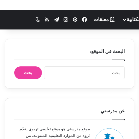
كتابية
معلقات
فيسبوك
بينتيريست
انستقرام
تيلقرام
ملخص الموقع RSS
الوضع المظلم
البحث في الموقع:
ا
ل
ب
ح
ث
ع
ن
عن مدرستي
:
موقع مدرستي هو موقع تعليمي تربوي يقدّم
ثروة من الموارد التعليمية المتنوعة، من