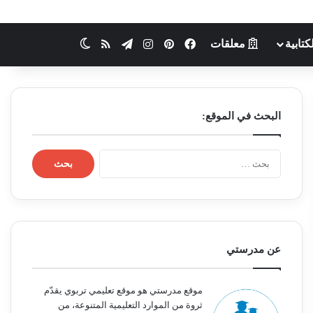
كتابية
معلقات
فيسبوك
بينتيريست
انستقرام
تيلقرام
ملخص الموقع RSS
الوضع المظلم
البحث في الموقع:
ا
ل
ب
ح
ث
ع
ن
عن مدرستي
:
موقع مدرستي هو موقع تعليمي تربوي يقدّم
ثروة من الموارد التعليمية المتنوعة، من