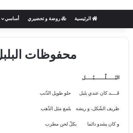
الرئيسية
روضة و تحضيري
أساسي
محفوظات البلبل 
البُــــــلْـــــــبُـــــل
قَــــد كان عندي بلبل حلو طويل الذّنب
ظريف الشّكل، و ريشه يلمع مثل الذّهب
و كان يشدو دائما بكلّ لحن مطرب