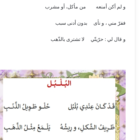
و لم أكن أمنعه من مأكل، أو مشرب
ففرّ مني ، و نأى بدون أدنى سبب
و قال لي : حرّيتّي لا تشترى بالذّهب