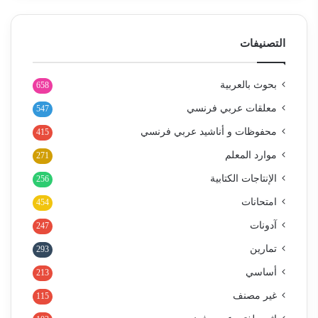
التصنيفات
بحوث بالعربية
658
معلقات عربي فرنسي
547
محفوظات و أناشيد عربي فرنسي
415
موارد المعلم
271
الإنتاجات الكتابية
256
امتحانات
454
آدونات
247
تمارين
293
أساسي
213
غير مصنف
115