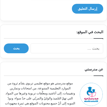
البحث في الموقع:
ا
ل
ب
ح
ث
عن مدرستي
ع
ن
:
موقع مدرستي هو موقع تعليمي تربوي يقدّم ثروة من
الموارد التعليمية المتنوعة، من امتحانات وتمارين
وتقييمات، إلى أناشيد ومعلّقات تربوية وغيرها من المواد
التي تهمّ التلميذ والوليّ والمربّي على حدّ سواء. ونودّ
التنويه إلى أنّ جميع محتويات الموقع هي ثمرة مجهودات