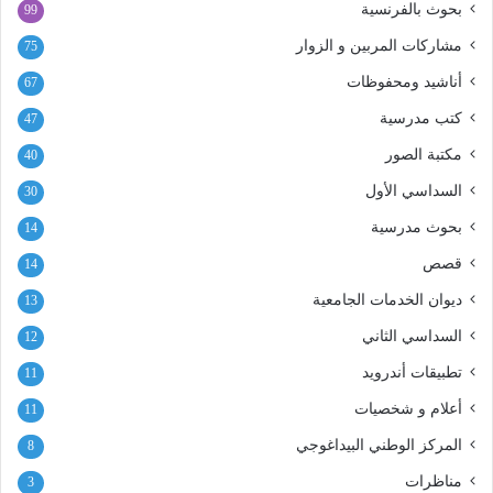
بحوث بالفرنسية
99
مشاركات المربين و الزوار
75
أناشيد ومحفوظات
67
كتب مدرسية
47
مكتبة الصور
40
السداسي الأول
30
بحوث مدرسية
14
قصص
14
ديوان الخدمات الجامعية
13
السداسي الثاني
12
تطبيقات أندرويد
11
أعلام و شخصيات
11
المركز الوطني البيداغوجي
8
مناظرات
3