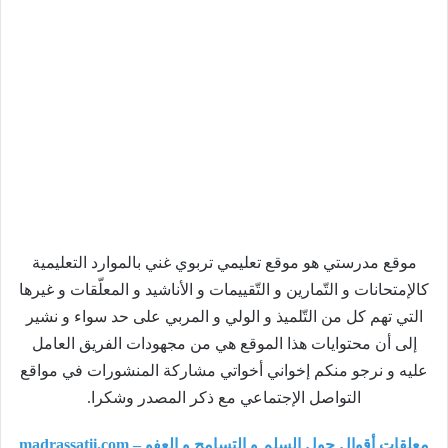
موقع مدرستي هو موقع تعليمي تربوي غني بالموارد التعليمية
كالإمتحانات و التّمارين و التّقييمات و الأناشيد و المعلّقات و غيرها
التي تهم كل من التّلميذ و الولي و المربي على حد سواء و نشير
إلى أن محتوايات هذا الموقع هي من مجهودات الفريق العامل
عليه و نرجو منكم إخواني أخواتي مشاركة المنشورات في مواقع
التواصل الإجتماعي مع ذكر المصدر وشكرا.
معلقات أقوال حول السلم و التسامح و العفو – madrassatii.com