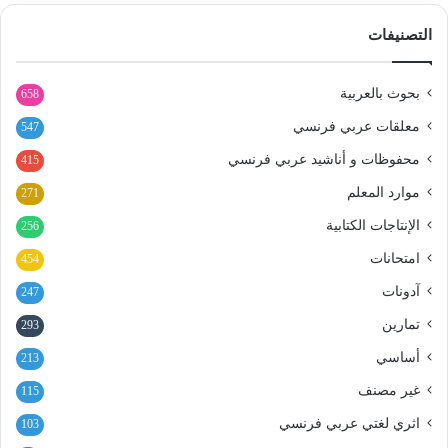
التصنيفات
بحوث بالعربية
658
معلقات عربي فرنسي
547
محفوظات و أناشيد عربي فرنسي
415
موارد المعلم
271
الإنتاجات الكتابية
256
امتحانات
454
آدونات
247
تمارين
293
أساسي
213
غير مصنف
115
اثري لغتي عربي فرنسي
103