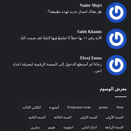
Nader Mejri
هل هناك اصدار جديد لهذه تطبيقة؟...
Saleh Khamis
الآية رقم ١١ بها خطأ لا تَسْمَعُ فِيها لاغِيَةً لقد ضمت التا...
Elwej Emna
رجاءا لم أستطع الدخول إلى المنصة الرقمية لمعرفة اعداد
ابني...
معرض الوسوم
3éme
poeme
Production écrite
أنشودة
الثلاثي الثالث
السنة الأولى
السنة الاولى
السنة الثالثة
السنة الثانية
السنة الرابعة
انتاج كتابي
انشودة
تقييم
تمارين