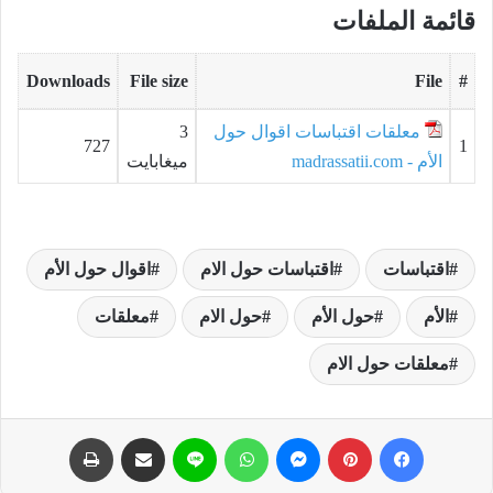
قائمة الملفات
Downloads
File size
File
#
معلقات اقتباسات اقوال حول
3
727
1
الأم - madrassatii.com
ميغابايت
اقتباسات
اقتباسات حول الام
اقوال حول الأم
الأم
حول الأم
حول الام
معلقات
معلقات حول الام
فيسبوك
بينتيريست
ماسنجر
واتساب
لاين
مشاركة عبر البريد
طباعة