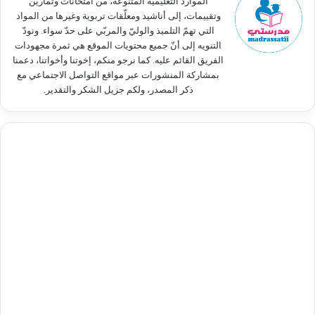
الموارد التعليمية المتنوعة، من امتحانات وتمارين
وتقييمات، إلى أناشيد ومعلّقات تربوية وغيرها من المواد
التي تهمّ التلميذ والوليّ والمربّي على حدّ سواء. ونودّ
التنويه إلى أنّ جميع محتويات الموقع هي ثمرة مجهودات
الفريق القائم عليه. كما نرجو منكم، إخوتنا وأخواتنا، دعمنا
بمشاركة المنشورات عبر مواقع التواصل الاجتماعي مع
ذكر المصدر، ولكم جزيل الشكر والتقدير.