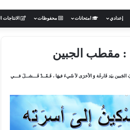
إعدادي
امتحانات
محفوظات
الانتاجات ال
: مقطب الجبين
بَ الجَبين
بيَد فَارغَة وَ الأخرَى لاَ شَيءَ فيهَا
،
فَـقَــدْ فَـــشــلَ فـــي