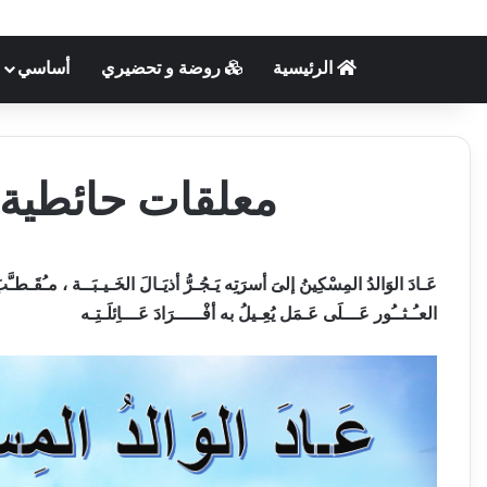
الرئيسية
روضة و تحضيري
أساسي
معلقات حائطية 
عَـادَ الوَالدُ المِسْكِينُ إلىَ أسرَتِه يَـجُـرُّ أذيَـالَ الخَـيـبَــة ،
مـُقَـطـَّ
العـُـثــُور عَـــلَى عَـمَل يُعِـيلُ به أفْـــــرَادَ عَـــاِئلَـتِـه