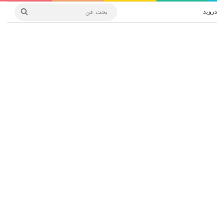
درويد
بحث
عن