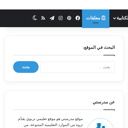
كتابية
معلقات
فيسبوك
بينتيريست
انستقرام
تيلقرام
ملخص الموقع RSS
الوضع المظلم
البحث في الموقع:
ا
ل
ب
ح
ث
ع
ن
عن مدرستي
:
موقع مدرستي هو موقع تعليمي تربوي يقدّم
ثروة من الموارد التعليمية المتنوعة، من