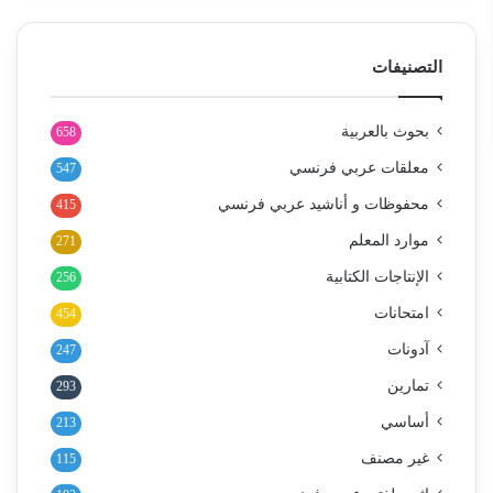
التصنيفات
بحوث بالعربية
658
معلقات عربي فرنسي
547
محفوظات و أناشيد عربي فرنسي
415
موارد المعلم
271
الإنتاجات الكتابية
256
امتحانات
454
آدونات
247
تمارين
293
أساسي
213
غير مصنف
115