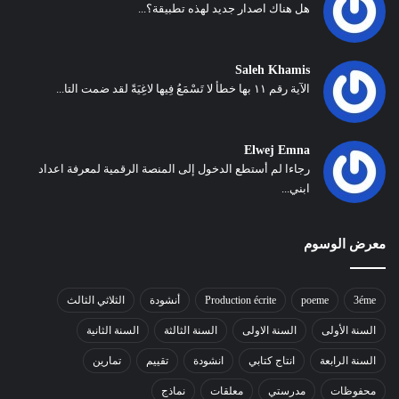
هل هناك اصدار جديد لهذه تطبيقة؟...
Saleh Khamis
الآية رقم ١١ بها خطأ لا تَسْمَعُ فِيها لاغِيَةً لقد ضمت التا...
Elwej Emna
رجاءا لم أستطع الدخول إلى المنصة الرقمية لمعرفة اعداد
ابني...
معرض الوسوم
3éme
poeme
Production écrite
أنشودة
الثلاثي الثالث
السنة الأولى
السنة الاولى
السنة الثالثة
السنة الثانية
السنة الرابعة
انتاج كتابي
انشودة
تقييم
تمارين
محفوظات
مدرستي
معلقات
نماذج