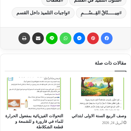
سلوك التلميذ في القسم
معلقات
مِيـــــثَاقُ القِــسْـــمِ
واجبات التلميذ داخل القسم
فيسبوك
بينتيريست
ماسنجر
واتساب
لاين
مشاركة عبر البريد
طباعة
مقالات ذات صلة
وصف الربيع السنة الاولى ابتدائي
التحولات الفيزيائية بمفعول الحرارة
للماء في قارورة و للشمعة و
أبريل 24, 2026
قطعة الشكلاطة