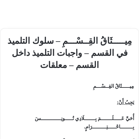
مِيـــــثَاقُ القِــسْـــمِ – سلوك التلميذ
في القسم – واجبات التلميذ داخل
القسم – معلقات
مِيـــــثَاقُ القِــسْـــمِ
يَجِبُ أَنْ:
أُحَيِّ عَـــــلَـــــــمَ بِـــــــلَادِي تُـــــونِـــــــــــــسَ
بِــــــــاحْـــــتِـــــــــرَامٍ.