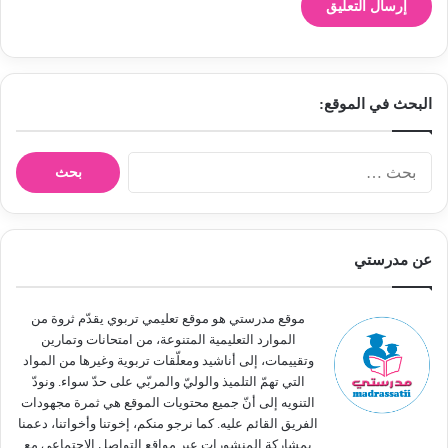
البحث في الموقع:
ا
ل
ب
ح
ث
عن مدرستي
ع
ن
:
موقع مدرستي هو موقع تعليمي تربوي يقدّم ثروة من
الموارد التعليمية المتنوعة، من امتحانات وتمارين
وتقييمات، إلى أناشيد ومعلّقات تربوية وغيرها من المواد
التي تهمّ التلميذ والوليّ والمربّي على حدّ سواء. ونودّ
التنويه إلى أنّ جميع محتويات الموقع هي ثمرة مجهودات
الفريق القائم عليه. كما نرجو منكم، إخوتنا وأخواتنا، دعمنا
بمشاركة المنشورات عبر مواقع التواصل الاجتماعي مع