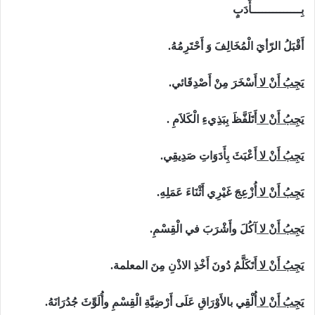
بِــــــــــــــأَدَبٍ
أَقْبَلُ الرّأيَ الْمُخَالِفَ وَ أَحْتَرِمُهُ.
يَجِبُ أَنْ لا
أَسْخَرَ مِنْ أَصْدِقَائي.
يَجِبُ أَنْ لا
أَتَلَفَّظَ بِبَذِيءِ الْكَلاَمِ .
يَجِبُ أَنْ لا
أَعْبَثَ بِأَدَوَاتِ صَدِيقِي.
يَجِبُ أَنْ لا
أُزْعِجَ غَيْرِي أَثْنَاءَ عَمَلِهِ.
يَجِبُ أَنْ لا
آكُلَ وأَشْرَبَ في الْقِسْمِ.
يَجِبُ أَنْ لا
أَتَكَلَّمُ دُونَ أَخْذِ الاذْنِ مِنَ المعلمة.
يَجِبُ أَنْ لا
أُلْقِي بالأَوْرَاقِ عَلَى أَرْضِيَّةِ الْقِسْمِ وأُلَوِّثَ جُدُرَانَهُ.