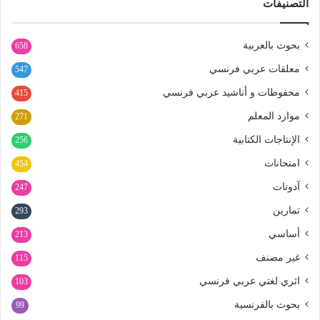
التصنيفات
بحوث بالعربية
658
معلقات عربي فرنسي
547
محفوظات و أناشيد عربي فرنسي
415
موارد المعلم
271
الإنتاجات الكتابية
256
امتحانات
454
آدونات
247
تمارين
293
أساسي
213
غير مصنف
115
اثري لغتي عربي فرنسي
103
بحوث بالفرنسية
99