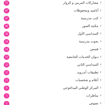
مشاركات المربين و الزوار
75
أناشيد ومحفوظات
67
كتب مدرسية
47
مكتبة الصور
40
السداسي الأول
30
بحوث مدرسية
14
قصص
14
ديوان الخدمات الجامعية
13
السداسي الثاني
12
تطبيقات أندرويد
11
أعلام و شخصيات
11
المركز الوطني البيداغوجي
8
مناظرات
3
نصوص
3