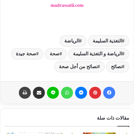
madrassatii.com
التغذية السليمة
الرياضة
الرياضة و التغذية السليمة
صحة
صحة جيدة
نصائح
نصائح من أجل صحة
فيسبوك
بينتيريست
ماسنجر
واتساب
لاين
مشاركة عبر البريد
طباعة
مقالات ذات صلة