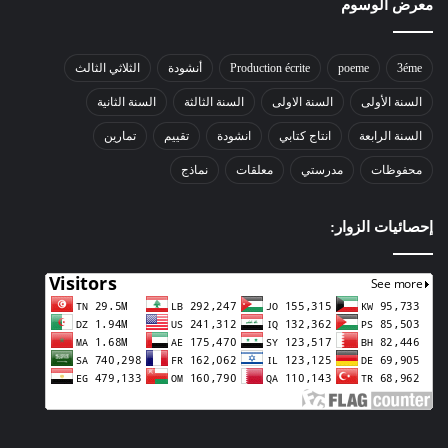
معرض الوسوم
3éme
poeme
Production écrite
أنشودة
الثلاثي الثالث
السنة الأولى
السنة الاولى
السنة الثالثة
السنة الثانية
السنة الرابعة
انتاج كتابي
انشودة
تقييم
تمارين
محفوظات
مدرستي
معلقات
نماذج
إحصائيات الزوار: