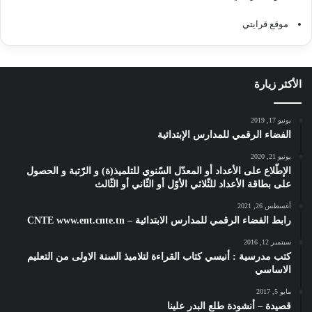
موقع قرايتي
الأكثر زيارة
يونيو 17, 2019
الفضاء الرقمي للمدارس الإبتدائية
يونيو 21, 2020
الإطّلاع على الأعداد أو المعدّل السّنوي للتلميذ(ة) و الرّتبة و الحصول
على بطاقة الأعداد للثّلاثي الأوّل أو الثّاني أو الثّالث
أغسطس 26, 2021
رابط الفضاء الرقمي للمدارس الابتدائية – CNTE www.ent.cnte.tn
سبتمبر 12, 2016
كتب مدرسية : أنيسي كتاب القراءة لتلاميذ السنة الاولى من التعليم
الاساسي
مايو 5, 2017
قصيدة – أنشودة طلع البدر علينا