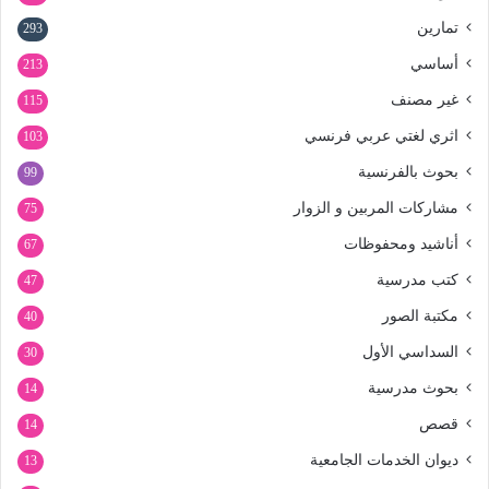
تمارين
293
أساسي
213
غير مصنف
115
اثري لغتي عربي فرنسي
103
بحوث بالفرنسية
99
مشاركات المربين و الزوار
75
أناشيد ومحفوظات
67
كتب مدرسية
47
مكتبة الصور
40
السداسي الأول
30
بحوث مدرسية
14
قصص
14
ديوان الخدمات الجامعية
13