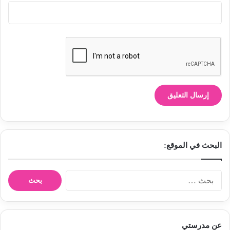
البحث في الموقع:
ا
ل
ب
ح
ث
عن مدرستي
ع