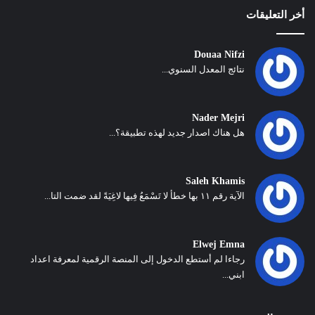
أخر التعليقات
Douaa Nifzi
نتائج المعدل السنوي...
Nader Mejri
هل هناك اصدار جديد لهذه تطبيقة؟...
Saleh Khamis
الآية رقم ١١ بها خطأ لا تَسْمَعُ فِيها لاغِيَةً لقد ضمت التا...
Elwej Emna
رجاءا لم أستطع الدخول إلى المنصة الرقمية لمعرفة اعداد
ابني...