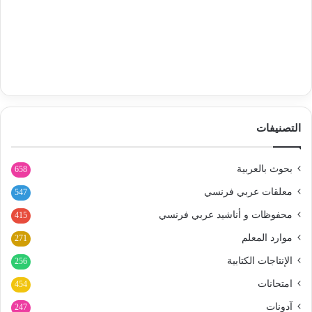
التصنيفات
بحوث بالعربية
658
معلقات عربي فرنسي
547
محفوظات و أناشيد عربي فرنسي
415
موارد المعلم
271
الإنتاجات الكتابية
256
امتحانات
454
آدونات
247