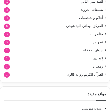
السداسي الثاني
12
تطبيقات أندرويد
11
أعلام و شخصيات
11
المركز الوطني البيداغوجي
8
مناظرات
3
نصوص
3
ديـوان الإفـتـاء
2
إعدادي
1
رمضان
1
القرآن الكريم رواية قالون
1
مواقع مفيدة
مدونة مدرستي