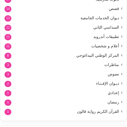
قصص
14
ديوان الخدمات الجامعية
13
السداسي الثاني
12
تطبيقات أندرويد
11
أعلام و شخصيات
11
المركز الوطني البيداغوجي
8
مناظرات
3
نصوص
3
ديـوان الإفـتـاء
2
إعدادي
1
رمضان
1
القرآن الكريم رواية قالون
1