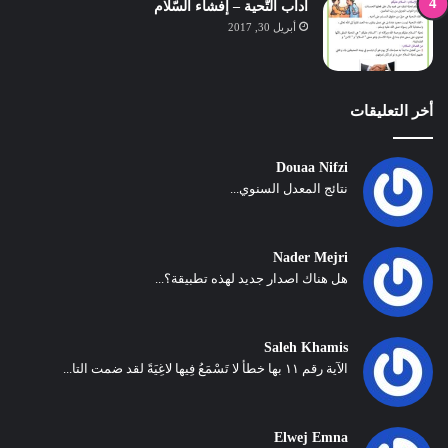
آداب التّحية – إفشاء السّلام
أبريل 30, 2017
أخر التعليقات
Douaa Nifzi
نتائج المعدل السنوي...
Nader Mejri
هل هناك اصدار جديد لهذه تطبيقة؟...
Saleh Khamis
الآية رقم ١١ بها خطأ لا تَسْمَعُ فِيها لاغِيَةً لقد ضمت التا...
Elwej Emna