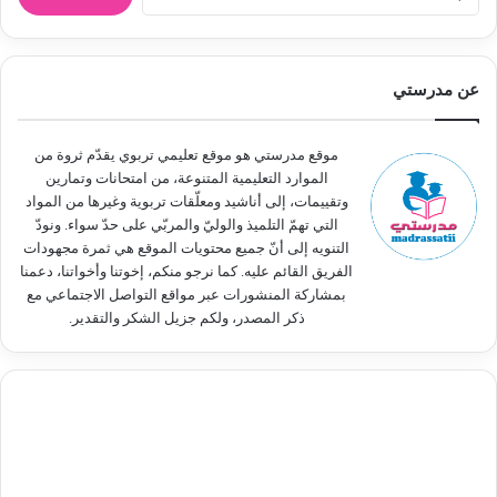
ل
ب
ح
ث
عن مدرستي
ع
ن
:
موقع مدرستي هو موقع تعليمي تربوي يقدّم ثروة من
الموارد التعليمية المتنوعة، من امتحانات وتمارين
وتقييمات، إلى أناشيد ومعلّقات تربوية وغيرها من المواد
التي تهمّ التلميذ والوليّ والمربّي على حدّ سواء. ونودّ
التنويه إلى أنّ جميع محتويات الموقع هي ثمرة مجهودات
الفريق القائم عليه. كما نرجو منكم، إخوتنا وأخواتنا، دعمنا
بمشاركة المنشورات عبر مواقع التواصل الاجتماعي مع
ذكر المصدر، ولكم جزيل الشكر والتقدير.