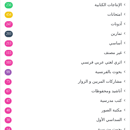
الإنتاجات الكتابية
256
امتحانات
454
آدونات
247
تمارين
293
أساسي
213
غير مصنف
115
اثري لغتي عربي فرنسي
103
بحوث بالفرنسية
99
مشاركات المربين و الزوار
75
أناشيد ومحفوظات
67
كتب مدرسية
47
مكتبة الصور
40
السداسي الأول
30
بحوث مدرسية
14