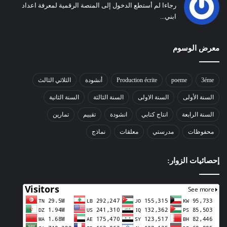
رجاءا لم أستطع الدخول إلى المنصة الرقمية لمعرفة اعداد
ابني...
معرض الوسوم
3éme
poeme
Production écrite
أنشودة
الثلاثي الثالث
السنة الأولى
السنة الاولى
السنة الثالثة
السنة الثانية
السنة الرابعة
انتاج كتابي
انشودة
تقييم
تمارين
محفوظات
مدرستي
معلقات
نماذج
إحصائيات الزوار: