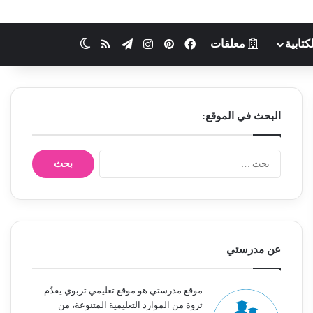
كتابية
معلقات
فيسبوك
بينتيريست
انستقرام
تيلقرام
ملخص الموقع RSS
الوضع المظلم
البحث في الموقع:
ا
ل
ب
ح
ث
ع
ن
عن مدرستي
:
موقع مدرستي هو موقع تعليمي تربوي يقدّم
ثروة من الموارد التعليمية المتنوعة، من