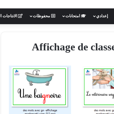
إعدادي
امتحانات
محفوظات
الانتاجات ال
Affichage de class