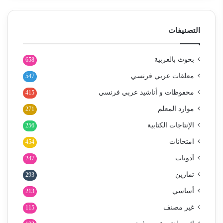
التصنيفات
بحوث بالعربية
658
معلقات عربي فرنسي
547
محفوظات و أناشيد عربي فرنسي
415
موارد المعلم
271
الإنتاجات الكتابية
256
امتحانات
454
آدونات
247
تمارين
293
أساسي
213
غير مصنف
115