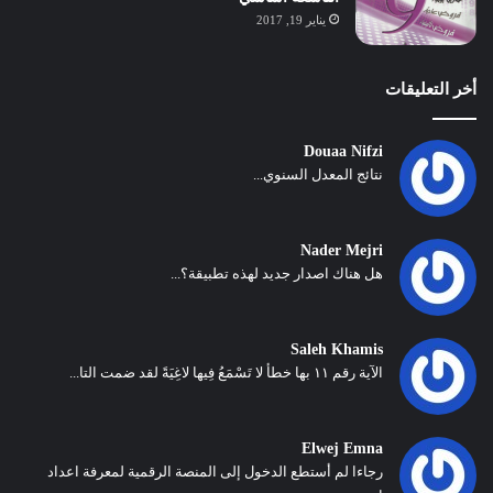
يناير 19, 2017
أخر التعليقات
Douaa Nifzi
نتائج المعدل السنوي...
Nader Mejri
هل هناك اصدار جديد لهذه تطبيقة؟...
Saleh Khamis
الآية رقم ١١ بها خطأ لا تَسْمَعُ فِيها لاغِيَةً لقد ضمت التا...
Elwej Emna
رجاءا لم أستطع الدخول إلى المنصة الرقمية لمعرفة اعداد