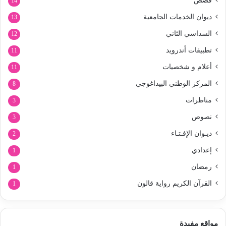
قصص
14
ديوان الخدمات الجامعية
13
السداسي الثاني
12
تطبيقات أندرويد
11
أعلام و شخصيات
11
المركز الوطني البيداغوجي
8
مناظرات
3
نصوص
3
ديـوان الإفـتـاء
2
إعدادي
1
رمضان
1
القرآن الكريم رواية قالون
1
مواقع مفيدة