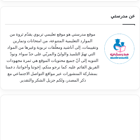
ح
ث
عن مدرستي
ع
ن
:
موقع مدرستي هو موقع تعليمي تربوي يقدّم ثروة من
الموارد التعليمية المتنوعة، من امتحانات وتمارين
وتقييمات، إلى أناشيد ومعلّقات تربوية وغيرها من المواد
التي تهمّ التلميذ والوليّ والمربّي على حدّ سواء. ونودّ
التنويه إلى أنّ جميع محتويات الموقع هي ثمرة مجهودات
الفريق القائم عليه. كما نرجو منكم، إخوتنا وأخواتنا، دعمنا
بمشاركة المنشورات عبر مواقع التواصل الاجتماعي مع
ذكر المصدر، ولكم جزيل الشكر والتقدير.