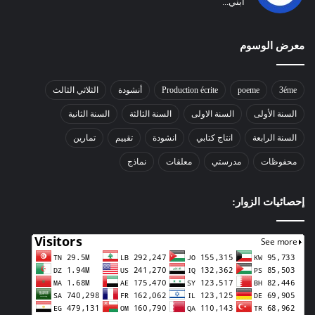
ابني...
معرض الوسوم
3éme
poeme
Production écrite
أنشودة
الثلاثي الثالث
السنة الأولى
السنة الاولى
السنة الثالثة
السنة الثانية
السنة الرابعة
انتاج كتابي
انشودة
تقييم
تمارين
محفوظات
مدرستي
معلقات
نماذج
إحصائيات الزوار: