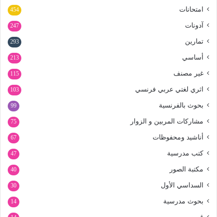
امتحانات
454
آدونات
247
تمارين
293
أساسي
213
غير مصنف
115
اثري لغتي عربي فرنسي
103
بحوث بالفرنسية
99
مشاركات المربين و الزوار
75
أناشيد ومحفوظات
67
كتب مدرسية
47
مكتبة الصور
40
السداسي الأول
30
بحوث مدرسية
14