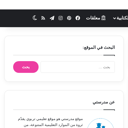
كتابية
معلقات
فيسبوك
بينتيريست
انستقرام
تيلقرام
ملخص الموقع RSS
الوضع المظلم
البحث في الموقع:
ا
ل
ب
ح
ث
ع
ن
عن مدرستي
:
موقع مدرستي هو موقع تعليمي تربوي يقدّم
ثروة من الموارد التعليمية المتنوعة، من