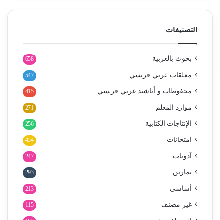
التصنيفات
بحوث بالعربية
658
معلقات عربي فرنسي
547
محفوظات و أناشيد عربي فرنسي
415
موارد المعلم
271
الإنتاجات الكتابية
256
امتحانات
454
آدونات
247
تمارين
293
أساسي
213
غير مصنف
115