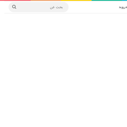
درويد
بحث
عن