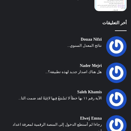
أخر التعليقات
Douaa Nifzi
نتائج المعدل السنوي...
Nader Mejri
هل هناك اصدار جديد لهذه تطبيقة؟...
Saleh Khamis
الآية رقم ١١ بها خطأ لا تَسْمَعُ فِيها لاغِيَةً لقد ضمت التا...
Elwej Emna
رجاءا لم أستطع الدخول إلى المنصة الرقمية لمعرفة اعداد
ابني...