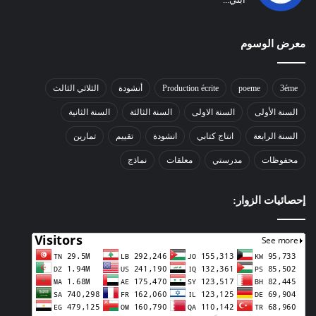
معرض الوسوم
3éme
poeme
Production écrite
أنشودة
الثلاثي الثالث
السنة الأولى
السنة الاولى
السنة الثالثة
السنة الثانية
السنة الرابعة
انتاج كتابي
انشودة
تقييم
تمارين
محفوظات
مدرستي
معلقات
نماذج
إحصائيات الزوار: