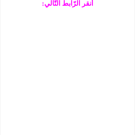
أنقر الرّابط التّالي: