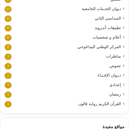
ديوان الخدمات الجامعية
13
السداسي الثاني
12
تطبيقات أندرويد
11
أعلام و شخصيات
11
المركز الوطني البيداغوجي
8
مناظرات
3
نصوص
3
ديـوان الإفـتـاء
2
إعدادي
1
رمضان
1
القرآن الكريم رواية قالون
1
مواقع مفيدة