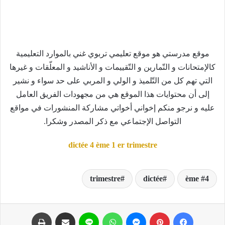
موقع مدرستي هو موقع تعليمي تربوي غني بالموارد التعليمية
كالإمتحانات و التّمارين و التّقييمات و الأناشيد و المعلّقات و غيرها
التي تهم كل من التّلميذ و الولي و المربي على حد سواء و نشير
إلى أن محتوايات هذا الموقع هي من مجهودات الفريق العامل
عليه و نرجو منكم إخواني أخواتي مشاركة المنشورات في مواقع
التواصل الإجتماعي مع ذكر المصدر وشكرا.
dictée 4 ème 1 er trimestre
trimestre
dictée
4 ème
فيسبوك
بينتيريست
ماسنجر
واتساب
لاين
مشاركة عبر البريد
طباعة