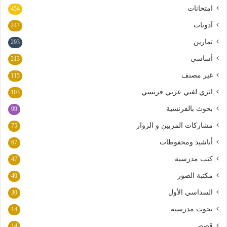
امتحانات
454
آدونات
247
تمارين
293
أساسي
213
غير مصنف
115
اثري لغتي عربي فرنسي
103
بحوث بالفرنسية
99
مشاركات المربين و الزوار
75
أناشيد ومحفوظات
67
كتب مدرسية
47
مكتبة الصور
40
السداسي الأول
30
بحوث مدرسية
14
قصص
14