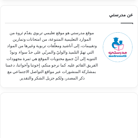
ح
ث
عن مدرستي
ع
ن
:
موقع مدرستي هو موقع تعليمي تربوي يقدّم ثروة من
الموارد التعليمية المتنوعة، من امتحانات وتمارين
وتقييمات، إلى أناشيد ومعلّقات تربوية وغيرها من المواد
التي تهمّ التلميذ والوليّ والمربّي على حدّ سواء. ونودّ
التنويه إلى أنّ جميع محتويات الموقع هي ثمرة مجهودات
الفريق القائم عليه. كما نرجو منكم، إخوتنا وأخواتنا، دعمنا
بمشاركة المنشورات عبر مواقع التواصل الاجتماعي مع
ذكر المصدر، ولكم جزيل الشكر والتقدير.