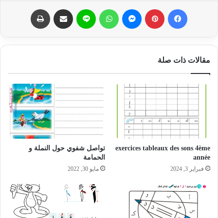
فيسبوك
بينتيريست
ماسنجر
واتساب
لاين
مشاركة عبر البريد
طباعة
مقالات ذات صلة
exercices tableaux des sons 4ème
تواصل شفوي حول النملة و
année
الحمامة
فبراير 3, 2024
مايو 30, 2022