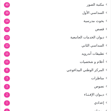
مكتبة الصور
40
السداسي الأول
30
بحوث مدرسية
14
قصص
14
ديوان الخدمات الجامعية
13
السداسي الثاني
12
تطبيقات أندرويد
11
أعلام و شخصيات
11
المركز الوطني البيداغوجي
8
مناظرات
3
نصوص
3
ديـوان الإفـتـاء
2
إعدادي
1
رمضان