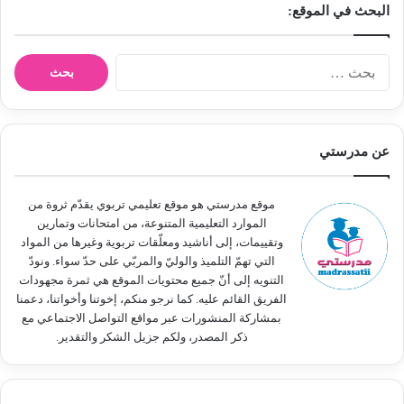
البحث في الموقع:
ا
ل
ب
ح
ث
عن مدرستي
ع
ن
:
موقع مدرستي هو موقع تعليمي تربوي يقدّم ثروة من
الموارد التعليمية المتنوعة، من امتحانات وتمارين
وتقييمات، إلى أناشيد ومعلّقات تربوية وغيرها من المواد
التي تهمّ التلميذ والوليّ والمربّي على حدّ سواء. ونودّ
التنويه إلى أنّ جميع محتويات الموقع هي ثمرة مجهودات
الفريق القائم عليه. كما نرجو منكم، إخوتنا وأخواتنا، دعمنا
بمشاركة المنشورات عبر مواقع التواصل الاجتماعي مع
ذكر المصدر، ولكم جزيل الشكر والتقدير.