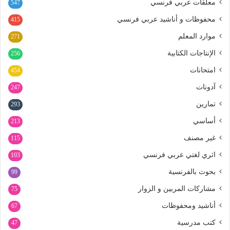
معلقات عربي فرنسي
547
محفوظات و أناشيد عربي فرنسي
415
موارد المعلم
271
الإنتاجات الكتابية
256
امتحانات
454
آدونات
247
تمارين
293
أساسي
213
غير مصنف
115
اثري لغتي عربي فرنسي
103
بحوث بالفرنسية
99
مشاركات المربين و الزوار
75
أناشيد ومحفوظات
67
كتب مدرسية
47