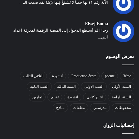
الآية رقم ١١ بها خطأ لا تَسْمَعُ فِيها لاغِيَةً لقد ضمت التا...
Elwej Emna
رجاءا لم أستطع الدخول إلى المنصة الرقمية لمعرفة اعداد
ابني...
معرض الوسوم
3éme
poeme
Production écrite
أنشودة
الثلاثي الثالث
السنة الأولى
السنة الاولى
السنة الثالثة
السنة الثانية
السنة الرابعة
انتاج كتابي
انشودة
تقييم
تمارين
محفوظات
مدرستي
معلقات
نماذج
إحصائيات الزوار: