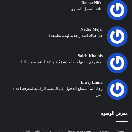
Douaa Nifzi
نتائج المعدل السنوي...
Nader Mejri
هل هناك اصدار جديد لهذه تطبيقة؟...
Saleh Khamis
الآية رقم ١١ بها خطأ لا تَسْمَعُ فِيها لاغِيَةً لقد ضمت التا...
Elwej Emna
رجاءا لم أستطع الدخول إلى المنصة الرقمية لمعرفة اعداد
ابني...
معرض الوسوم