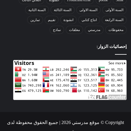
3éme
poeme
Production écrite
أنشودة
الثلاثي الثالث
السنة الأولى
السنة الاولى
السنة الثالثة
السنة الثانية
السنة الرابعة
انتاج كتابي
انشودة
تقييم
تمارين
محفوظات
مدرستي
معلقات
نماذج
إحصائيات الزوار:
Copyright © موقع مدرستي 2026 | جميع الحقوق محفوظة لدى