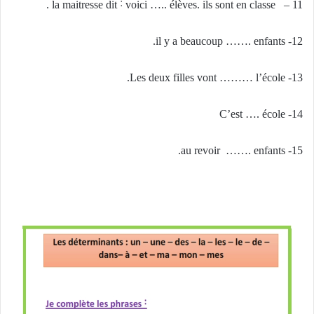
11 – la maitresse dit ˸ voici ….. élèves. ils sont en classe .
12- il y a beaucoup ……. enfants.
13- Les deux filles vont ……… l’école.
14- C’est …. école
15- au revoir ……. enfants.