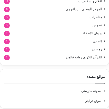
أعلام و شخصيات
11
المركز الوطني البيداغوجي
8
مناظرات
3
نصوص
3
ديـوان الإفـتـاء
2
إعدادي
1
رمضان
1
القرآن الكريم رواية قالون
1
مواقع مفيدة
مدونة مدرستي
موقع قرايتي