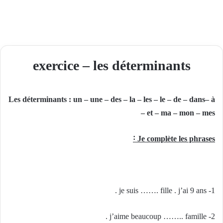
exercice – les déterminants
Les déterminants
:
un – une – des – la – les – le – de – dans– à
– et – ma – mon – mes
˸
Je complète les phrases
1- je suis ……. fille . j’ai 9 ans .
2- j’aime beaucoup …….. famille .