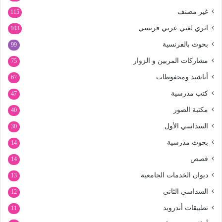
غير مصنف
115
اثري لغتي عربي فرنسي
103
بحوث بالفرنسية
99
مشاركات المربين و الزوار
75
أناشيد ومحفوظات
67
كتب مدرسية
47
مكتبة الصور
40
السداسي الأول
30
بحوث مدرسية
14
قصص
14
ديوان الخدمات الجامعية
13
السداسي الثاني
12
تطبيقات أندرويد
11