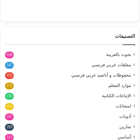
التصنيفات
بحوث بالعربية
658
معلقات عربي فرنسي
547
محفوظات و أناشيد عربي فرنسي
415
موارد المعلم
271
الإنتاجات الكتابية
256
امتحانات
454
آدونات
247
تمارين
293
أساسي
213