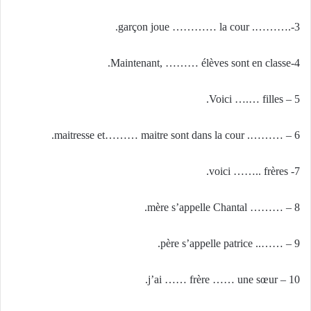
3-.………. garçon joue ………… la cour.
4-Maintenant, ……… élèves sont en classe.
5 – Voici ….… filles.
6 – ………. maitresse et……… maitre sont dans la cour.
7- voici …….. frères.
8 – ……… mère s’appelle Chantal.
9 – …….. père s’appelle patrice.
10 – j’ai …… frère …… une sœur.