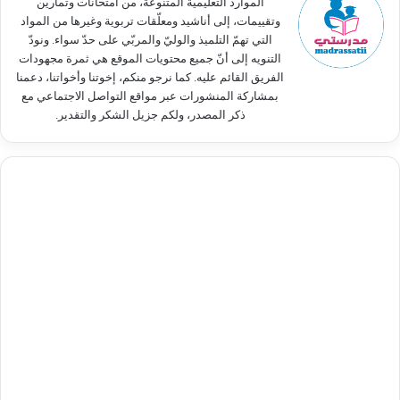
الموارد التعليمية المتنوعة، من امتحانات وتمارين
وتقييمات، إلى أناشيد ومعلّقات تربوية وغيرها من المواد
التي تهمّ التلميذ والوليّ والمربّي على حدّ سواء. ونودّ
التنويه إلى أنّ جميع محتويات الموقع هي ثمرة مجهودات
الفريق القائم عليه. كما نرجو منكم، إخوتنا وأخواتنا، دعمنا
بمشاركة المنشورات عبر مواقع التواصل الاجتماعي مع
ذكر المصدر، ولكم جزيل الشكر والتقدير.