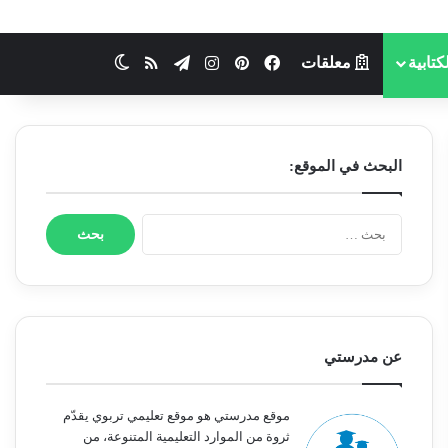
كتابية
معلقات
فيسبوك
بينتيريست
انستقرام
تيلقرام
ملخص الموقع RSS
الوضع المظلم
البحث في الموقع:
ا
ل
ب
ح
ث
ع
ن
عن مدرستي
:
موقع مدرستي هو موقع تعليمي تربوي يقدّم
ثروة من الموارد التعليمية المتنوعة، من