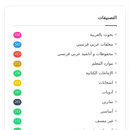
التصنيفات
بحوث بالعربية
658
معلقات عربي فرنسي
547
محفوظات و أناشيد عربي فرنسي
415
موارد المعلم
271
الإنتاجات الكتابية
256
امتحانات
454
آدونات
247
تمارين
293
أساسي
213
غير مصنف
115