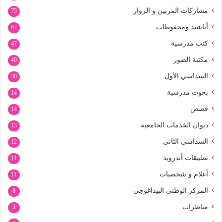
مشاركات المربين و الزوار
75
أناشيد ومحفوظات
67
كتب مدرسية
47
مكتبة الصور
40
السداسي الأول
30
بحوث مدرسية
14
قصص
14
ديوان الخدمات الجامعية
13
السداسي الثاني
12
تطبيقات أندرويد
11
أعلام و شخصيات
11
المركز الوطني البيداغوجي
8
مناظرات
3