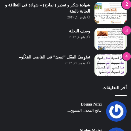
شهادة شكر و تقدير ( نماذج) – شهادة في النظافة و
العناية بالبيئة
مارس 1, 2017
وصف النخلة
يوليو 4, 2017
تَصْرِيفُ الفِعْل “نَسِيَ” فِي المَاضِي المَعْلُوم
نوفمبر 27, 2017
أخر التعليقات
Douaa Nifzi
نتائج المعدل السنوي...
Nader Mejri