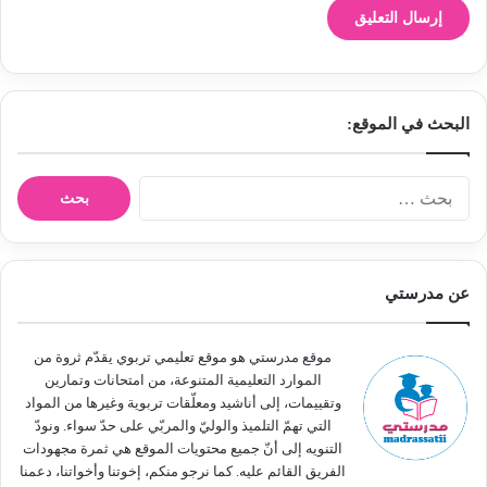
البحث في الموقع:
ا
ل
ب
ح
ث
عن مدرستي
ع
ن
:
موقع مدرستي هو موقع تعليمي تربوي يقدّم ثروة من
الموارد التعليمية المتنوعة، من امتحانات وتمارين
وتقييمات، إلى أناشيد ومعلّقات تربوية وغيرها من المواد
التي تهمّ التلميذ والوليّ والمربّي على حدّ سواء. ونودّ
التنويه إلى أنّ جميع محتويات الموقع هي ثمرة مجهودات
الفريق القائم عليه. كما نرجو منكم، إخوتنا وأخواتنا، دعمنا