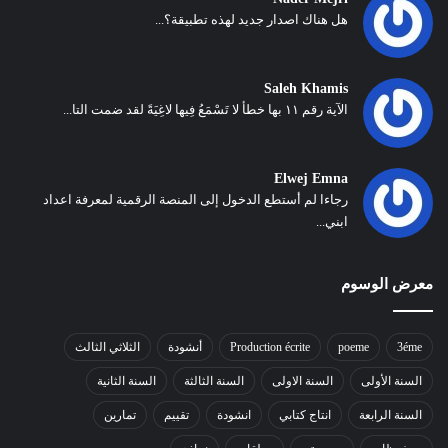
هل هناك اصدار جديد لهذه تطبيقة؟...
Saleh Khamis
الآية رقم ١١ بها خطأ لا تَسْمَعُ فِيها لاغِيَةً لقد ضمت التا...
Elwej Emna
رجاءا لم أستطع الدخول إلى المنصة الرقمية لمعرفة اعداد
ابني...
معرض الوسوم
3éme
poeme
Production écrite
أنشودة
الثلاثي الثالث
السنة الأولى
السنة الاولى
السنة الثالثة
السنة الثانية
السنة الرابعة
انتاج كتابي
انشودة
تقييم
تمارين