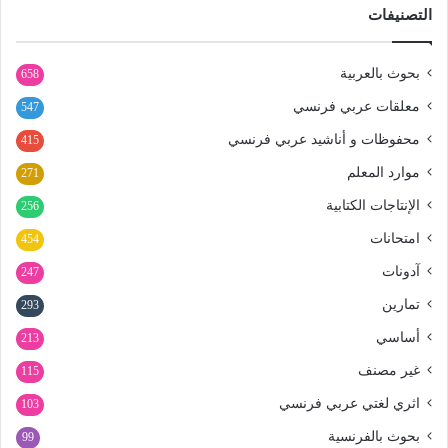
التصنيفات
بحوث بالعربية
658
معلقات عربي فرنسي
547
محفوظات و أناشيد عربي فرنسي
415
موارد المعلم
271
الإنتاجات الكتابية
256
امتحانات
454
آدونات
247
تمارين
293
أساسي
213
غير مصنف
115
اثري لغتي عربي فرنسي
103
بحوث بالفرنسية
99