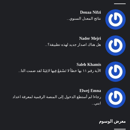
Douaa Nifzi
نتائج المعدل السنوي...
Nader Mejri
هل هناك اصدار جديد لهذه تطبيقة؟...
Saleh Khamis
الآية رقم ١١ بها خطأ لا تَسْمَعُ فِيها لاغِيَةً لقد ضمت التا...
Elwej Emna
رجاءا لم أستطع الدخول إلى المنصة الرقمية لمعرفة اعداد
ابني...
معرض الوسوم