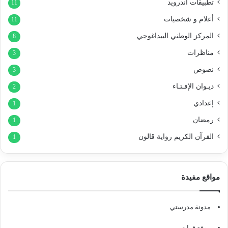
تطبيقات أندرويد
11
أعلام و شخصيات
11
المركز الوطني البيداغوجي
8
مناظرات
3
نصوص
3
ديـوان الإفـتـاء
2
إعدادي
1
رمضان
1
القرآن الكريم رواية قالون
1
مواقع مفيدة
مدونة مدرستي
موقع قرايتي