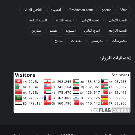
3éme
poeme
Production écrite
أنشودة
الثلاثي الثالث
السنة الأولى
السنة الاولى
السنة الثالثة
السنة الثانية
السنة الرابعة
انتاج كتابي
انشودة
تقييم
تمارين
محفوظات
مدرستي
معلقات
نماذج
إحصائيات الزوار: