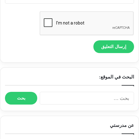
البحث في الموقع:
ا
ل
ب
ح
ث
عن مدرستي
ع
ن