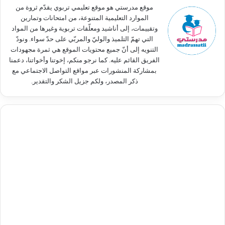
:
موقع مدرستي هو موقع تعليمي تربوي يقدّم ثروة من
الموارد التعليمية المتنوعة، من امتحانات وتمارين
وتقييمات، إلى أناشيد ومعلّقات تربوية وغيرها من المواد
التي تهمّ التلميذ والوليّ والمربّي على حدّ سواء. ونودّ
التنويه إلى أنّ جميع محتويات الموقع هي ثمرة مجهودات
الفريق القائم عليه. كما نرجو منكم، إخوتنا وأخواتنا، دعمنا
بمشاركة المنشورات عبر مواقع التواصل الاجتماعي مع
ذكر المصدر، ولكم جزيل الشكر والتقدير.