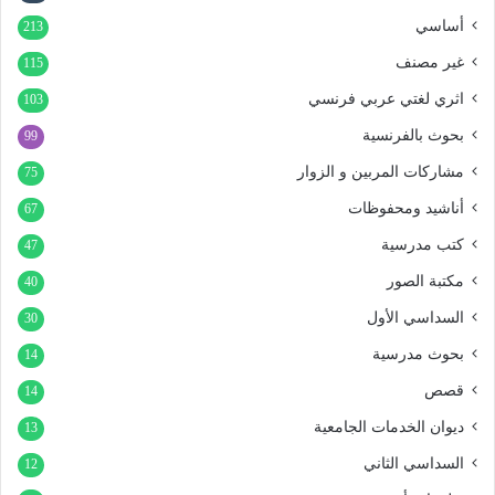
أساسي
213
غير مصنف
115
اثري لغتي عربي فرنسي
103
بحوث بالفرنسية
99
مشاركات المربين و الزوار
75
أناشيد ومحفوظات
67
كتب مدرسية
47
مكتبة الصور
40
السداسي الأول
30
بحوث مدرسية
14
قصص
14
ديوان الخدمات الجامعية
13
السداسي الثاني
12