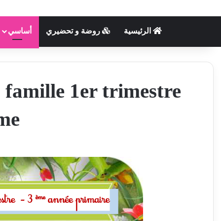
الرئيسية
روضة و تحضيري
أساسي
famille 1er trimestre
me