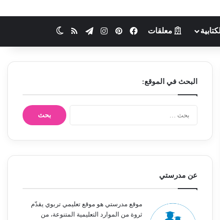
كتابية
معلقات
فيسبوك
بينتيريست
انستقرام
تيلقرام
ملخص الموقع RSS
الوضع المظلم
البحث في الموقع:
ا
ل
ب
ح
ث
ع
ن
عن مدرستي
:
موقع مدرستي هو موقع تعليمي تربوي يقدّم
ثروة من الموارد التعليمية المتنوعة، من