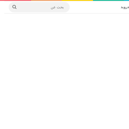
درويد
بحث
عن