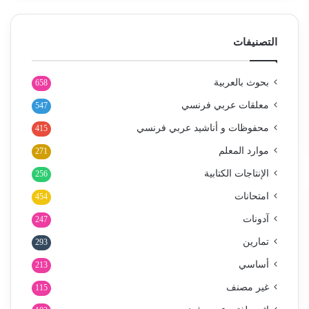
التصنيفات
بحوث بالعربية
658
معلقات عربي فرنسي
547
محفوظات و أناشيد عربي فرنسي
415
موارد المعلم
271
الإنتاجات الكتابية
256
امتحانات
454
آدونات
247
تمارين
293
أساسي
213
غير مصنف
115