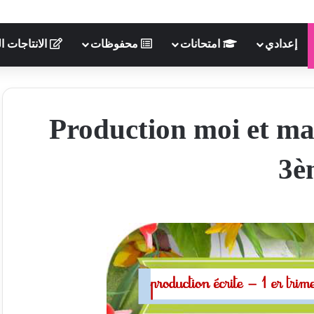
إعدادي
امتحانات
محفوظات
الانتاجات ال
Production moi et ma 
3è