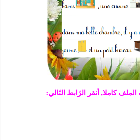
ملف كاملا, أنقر الرّابط التّالي: