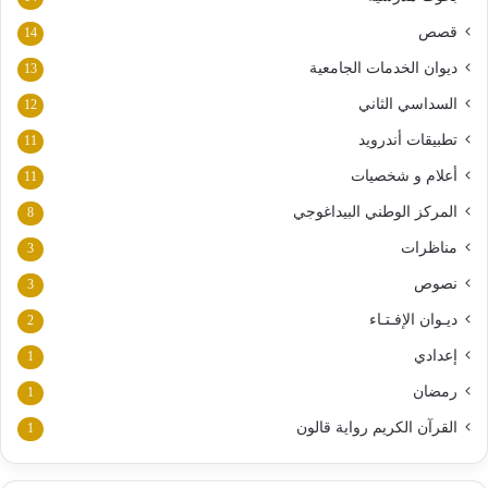
قصص
14
ديوان الخدمات الجامعية
13
السداسي الثاني
12
تطبيقات أندرويد
11
أعلام و شخصيات
11
المركز الوطني البيداغوجي
8
مناظرات
3
نصوص
3
ديـوان الإفـتـاء
2
إعدادي
1
رمضان
1
القرآن الكريم رواية قالون
1