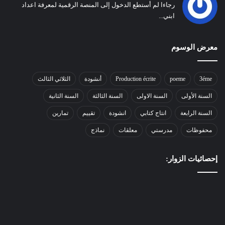
رجاءا لم أستطع الدخول إلى المنصة الرقمية لمعرفة اعداد
ابني...
معرض الوسوم
3éme
poeme
Production écrite
أنشودة
الثلاثي الثالث
السنة الأولى
السنة الاولى
السنة الثالثة
السنة الثانية
السنة الرابعة
انتاج كتابي
انشودة
تقييم
تمارين
محفوظات
مدرستي
معلقات
نماذج
إحصائيات الزوار: