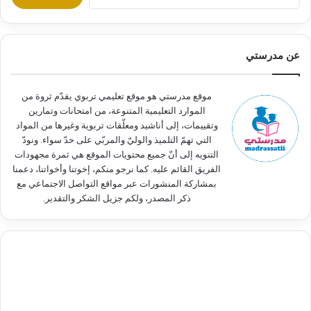
ل
ب
ح
ث
عن مدرستي
ع
ن
:
موقع مدرستي هو موقع تعليمي تربوي يقدّم ثروة من
الموارد التعليمية المتنوعة، من امتحانات وتمارين
وتقييمات، إلى أناشيد ومعلّقات تربوية وغيرها من المواد
التي تهمّ التلميذ والوليّ والمربّي على حدّ سواء. ونودّ
التنويه إلى أنّ جميع محتويات الموقع هي ثمرة مجهودات
الفريق القائم عليه. كما نرجو منكم، إخوتنا وأخواتنا، دعمنا
بمشاركة المنشورات عبر مواقع التواصل الاجتماعي مع
ذكر المصدر، ولكم جزيل الشكر والتقدير.