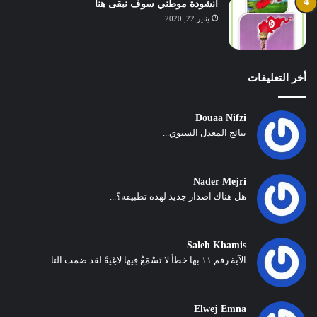
انشودة موطني سوف نبقى هنا
يناير 22, 2020
أخر التعليقات
Douaa Nifzi
نتائج المعدل السنوي...
Nader Mejri
هل هناك اصدار جديد لهذه تطبيقة؟...
Saleh Khamis
الآية رقم ١١ بها خطأ لا تَسْمَعُ فِيها لاغِيَةً لقد ضمت التا...
Elwej Emna