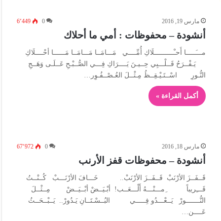
مارس 19, 2016
0
6٬449
أنشودة – محفوظات : أمي ما أحلاك
مـــَـــــا أَحـْــــــــــلَاكِ أُمِّــــي مَـــامَــا مَـــامَــا مَــــــا أحْــــلَاكِ
يَـفْــرَحُ قَــلْـــبِي حِــيـنَ يَــــرَاكِ فِـــي الصُّــبْـحِ عَــلَـى وَهَــجِ
النُّـورِ اسْــتَـيْـقِــظُ مِـثْــلَ العُـصْــفُـوِر…
أكمل القراءة »
مارس 18, 2016
0
67٬972
أنشودة – محفوظات قفز الأرنب
قَــفَــزَ الأرْنَبْ قَــفَــزَ الأرْنَبْ.. خَـــافَ الأرْنَـــبْ كُــنْــتُ
قَـــِريباً ِمـــنْـــهُ أَلْـــعَــب! أبْـيَــضْ أبْــيَــضْ مِــثْــلَ
النُّـــــــورْ يَــعْـــدُو فِـــــي البُــسْـتَــانِ يَـدُورْ.. يَــبْــحَــثُ
عَــــن…