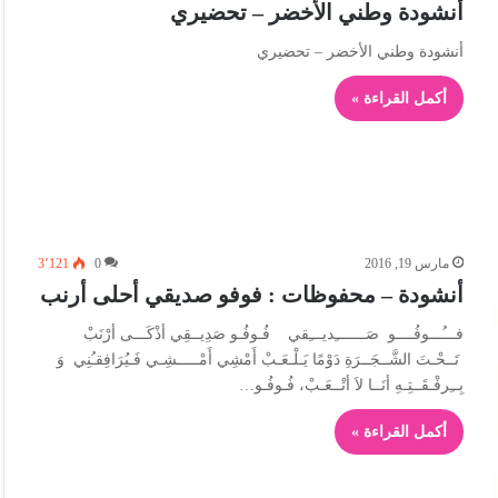
أنشودة وطني الأخضر – تحضيري
أنشودة وطني الأخضر – تحضيري
أكمل القراءة »
مارس 19, 2016
0
3٬121
أنشودة – محفوظات : فوفو صديقي أحلى أرنب
فـــُـــوفُــــو صَـــــــِديـــِقي فُـوفُـو صَدِيــقِي أذْكَـــى أرْنَبْ
تَــحْـتَ الشَّــجَــرَةِ دَوْمًا يَـلْـعَـبْ أَمْشِي أَمْـــــشِـي فَـيُرَافِقـُنِي وَ
بِــِرفْـقَــتِـهِ أنَــا لاَ أتْــعَـبْ، فُـوفُـو…
أكمل القراءة »