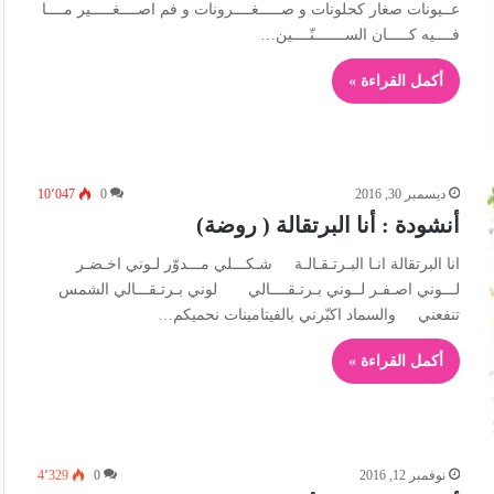
عــيونات صغار كحلونات و صـــــغــــرونات و فم اصــــغـــــير مــــا
فــــيه كـــــان الســـــــنّــــين…
أكمل القراءة »
ديسمبر 30, 2016
0
10٬047
أنشودة : أنا البرتقالة ( روضة)
انا البرتقالة انـا البـرتـقـالـة شـكـــلي مـــدوّر لـوني اخـضـر
لـــوني اصـفـر لــوني بـرتـقــــالي لوني بـرتـقـــالي الشمس
تنفعني والسماد اكبّرني بالفيتامينات نحميكم…
أكمل القراءة »
نوفمبر 12, 2016
0
4٬329