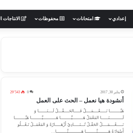
إعدادي
امتحانات
محفوظات
الانتاجات ال
يناير 30, 2017
0
29٬543
أنشودة هيا نعمل – الحث على العمل
هَيَّـــــــــا نَـــــعْــــمَــــلْ فَـــــالحَــــقْـــلُ لَــــنَـــــــا وَ
لَـــــــــــنَــــــا المَعْمَلْ هَـــــــــيَّـــــــــا هَـــــــــــيَّـــــــــا هَيَّـــــــــا
نَـــــعْــــمَــــلْ الحَقْـلُ تُـــنَـــــادِيْ أَزْهَـــــارُهْ وَ المَعْمَــلُ تَـعْـــلُو
أَسْوَارُهْ هَـــــــــيَّـــــــــا هَـــــــــــيَّـــــــــا…