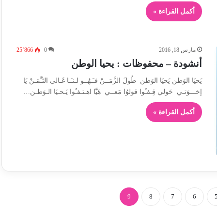
أكمل القراءة »
مارس 18, 2016
0
25٬866
أنشودة – محفوظات : يحيا الوطن
يَحيَا الوَطن يَحيَا الوَطن طُولَ الزَّمَــنْ فـَـهُــو لـنـَـا غَـالي الثـَّمَـنْ يَا
إخـــوَتـي حَولي قِـفـُوا قولوُا مَعــي هَيَّا اهـتـفـُوا يَـحـيَا الـوَطـن…
أكمل القراءة »
9
8
7
6