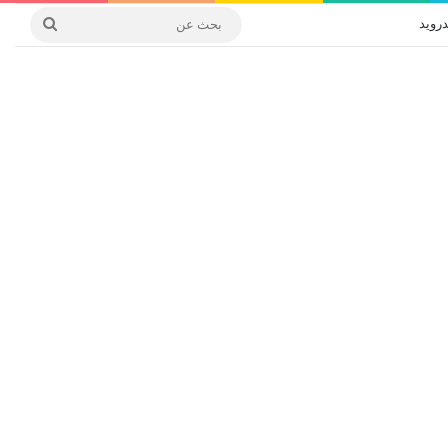
درويد
بحث
عن