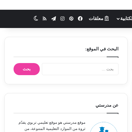
كتابية
معلقات
فيسبوك
بينتيريست
انستقرام
تيلقرام
ملخص الموقع RSS
الوضع المظلم
البحث في الموقع:
ا
ل
ب
ح
ث
ع
ن
عن مدرستي
:
موقع مدرستي هو موقع تعليمي تربوي يقدّم
ثروة من الموارد التعليمية المتنوعة، من