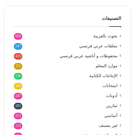
التصنيفات
بحوث بالعربية
658
معلقات عربي فرنسي
547
محفوظات و أناشيد عربي فرنسي
415
موارد المعلم
271
الإنتاجات الكتابية
256
امتحانات
454
آدونات
247
تمارين
293
أساسي
213
غير مصنف
115