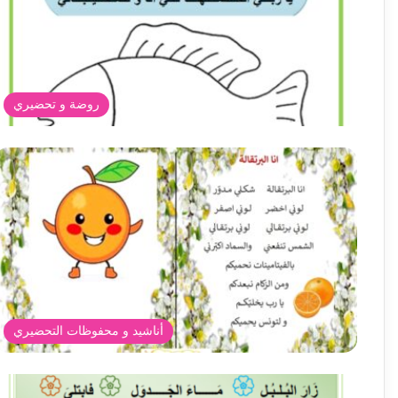
روضة و تحضيري
أناشيد و محفوظات التحضيري