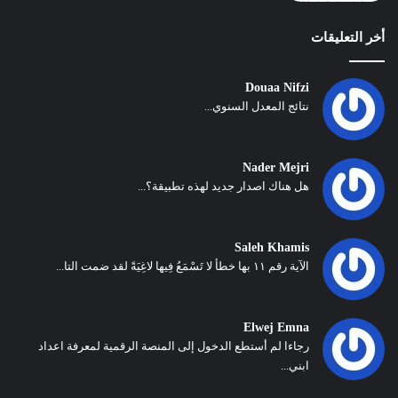
أخر التعليقات
Douaa Nifzi
نتائج المعدل السنوي...
Nader Mejri
هل هناك اصدار جديد لهذه تطبيقة؟...
Saleh Khamis
الآية رقم ١١ بها خطأ لا تَسْمَعُ فِيها لاغِيَةً لقد ضمت التا...
Elwej Emna
رجاءا لم أستطع الدخول إلى المنصة الرقمية لمعرفة اعداد
ابني...