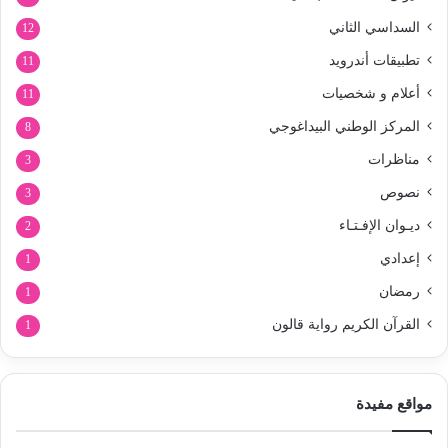
السداسي الثاني
12
تطبيقات أندرويد
11
أعلام و شخصيات
11
المركز الوطني البيداغوجي
8
مناظرات
3
نصوص
3
ديـوان الإفـتـاء
2
إعدادي
1
رمضان
1
القرآن الكريم رواية قالون
1
مواقع مفيدة