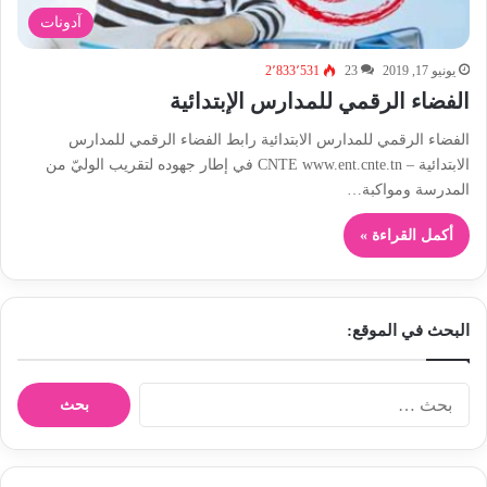
آدونات
يونيو 17, 2019
23
2٬833٬531
الفضاء الرقمي للمدارس الإبتدائية
الفضاء الرقمي للمدارس الابتدائية رابط الفضاء الرقمي للمدارس
الابتدائية – CNTE www.ent.cnte.tn في إطار جهوده لتقريب الوليّ من
المدرسة ومواكبة…
أكمل القراءة »
البحث في الموقع:
ا
ل
ب
ح
ث