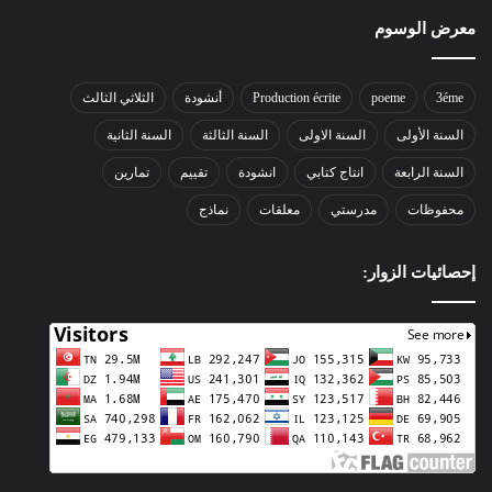
معرض الوسوم
3éme
poeme
Production écrite
أنشودة
الثلاثي الثالث
السنة الأولى
السنة الاولى
السنة الثالثة
السنة الثانية
السنة الرابعة
انتاج كتابي
انشودة
تقييم
تمارين
محفوظات
مدرستي
معلقات
نماذج
إحصائيات الزوار: