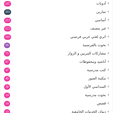
آدونات
247
تمارين
293
أساسي
213
غير مصنف
115
اثري لغتي عربي فرنسي
103
بحوث بالفرنسية
99
مشاركات المربين و الزوار
75
أناشيد ومحفوظات
67
كتب مدرسية
47
مكتبة الصور
40
السداسي الأول
30
بحوث مدرسية
14
قصص
14
ديوان الخدمات الجامعية
13