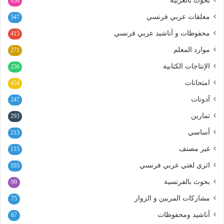
بحوث بالعربية
658
معلقات عربي فرنسي
547
محفوظات و أناشيد عربي فرنسي
415
موارد المعلم
271
الإنتاجات الكتابية
256
امتحانات
454
آدونات
247
تمارين
293
أساسي
213
غير مصنف
115
اثري لغتي عربي فرنسي
103
بحوث بالفرنسية
99
مشاركات المربين و الزوار
75
أناشيد ومحفوظات
67