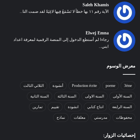
Saleh Khamis
الآية رقم ١١ بها خطأ لا تَسْمَعُ فِيها لاغِيَةً لقد ضمت التا...
Elwej Emna
رجاءا لم أستطع الدخول إلى المنصة الرقمية لمعرفة اعداد
ابني...
معرض الوسوم
3éme
poeme
Production écrite
أنشودة
الثلاثي الثالث
السنة الأولى
السنة الاولى
السنة الثالثة
السنة الثانية
السنة الرابعة
انتاج كتابي
انشودة
تقييم
تمارين
محفوظات
مدرستي
معلقات
نماذج
إحصائيات الزوار: