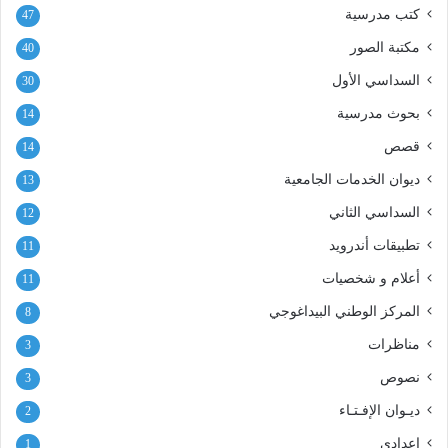
كتب مدرسية
47
مكتبة الصور
40
السداسي الأول
30
بحوث مدرسية
14
قصص
14
ديوان الخدمات الجامعية
13
السداسي الثاني
12
تطبيقات أندرويد
11
أعلام و شخصيات
11
المركز الوطني البيداغوجي
8
مناظرات
3
نصوص
3
ديـوان الإفـتـاء
2
إعدادي
1