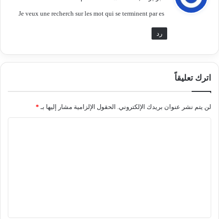
و
Je veux une recherch sur les mot qui se terminent par es
ل
رد
اترك تعليقاً
لن يتم نشر عنوان بريدك الإلكتروني.
الحقول الإلزامية مشار إليها بـ
*
ا
ل
ت
ع
ل
ي
ق